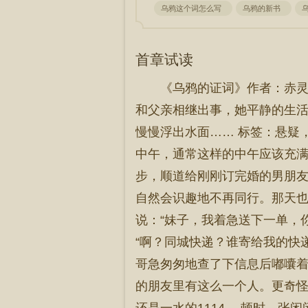
乌鸦这个词怎么写
乌鸦的新书
首章试读
《乌鸦的证词》作者：赤灵
和父亲相继出事，她平静的生活
慢慢浮出水面…… 标签：悬疑
中午，通常这样的中午应该充
步，顺道给刚刚订完婚的男朋友
自然会识趣地不再同行。那天也
说：“妹子，我着急送下一单，
“啊？同城快递？谁寄给我的快递？
哥急匆匆地查了下信息后嘟囔着
的朋友里有这么一个人。更奇怪