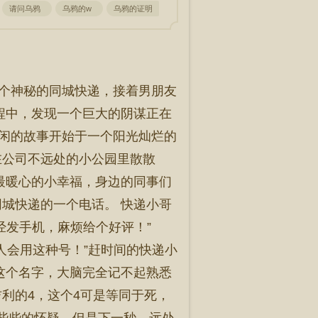
请问乌鸦
乌鸦的w
乌鸦的证明
乌鸦的鸦该怎么写
乌鸦正名
一个神秘的同城快递，接着男朋友
程中，发现一个巨大的阴谋正在
闲闲的故事开始于一个阳光灿烂的
在公司不远处的小公园里散散
最暖心的小幸福，身边的同事们
城快递的一个电话。 快递小哥
经发手机，麻烦给个好评！”
然有人会用这种号！”赶时间的快递小
这个名字，大脑完全记不起熟悉
利的4，这个4可是等同于死，