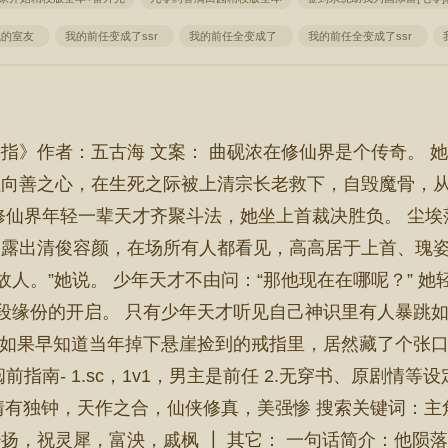
我的室友
我的前任变成了ssr
我的前任全变成了
我的前任全变成了ssr
指》作者：五古海 文案： 曲砚浓在修仙界是个传奇。 
颗向善之心，在生死之际被上清宗长老救下，自毁魔骨，
修仙界年轻一辈天才齐聚斗法，她坐上首裁决胜负。 尘
，露出清俊容颜，在场所有人都看见，高高居于上首、瑰
故人。”她说。 少年天才不由问：“那他现在在哪呢？” 
一段缘份的开启。 只有少年天才听见自己神识里有人暴跳
。 如果早知道当年掉下悬崖捡到的戒指里，居然藏了个张
前指南- 1.sc，1v1，男主是前任 2.无穿书、原剧情等
 情有独钟，天作之合，仙侠修真，美强惨 搜索关键词：主
扬，祝灵犀，富泱，戚枫 ┃ 其它： 一句话简介：他陨