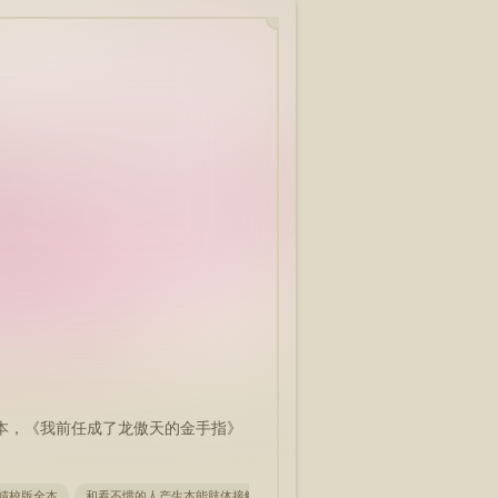
本，《我前任成了龙傲天的金手指》
]精校版全本
和看不惯的人产生本能肢体接触了精校版全本+番外完
穿书甜文后给悲剧