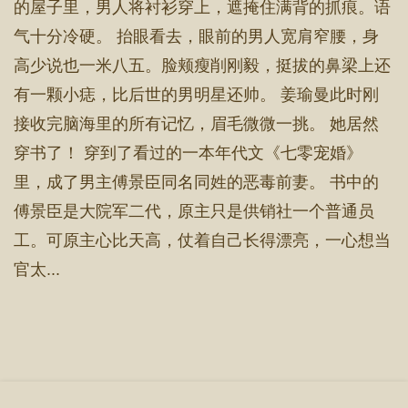
的屋子里，男人将衬衫穿上，遮掩住满背的抓痕。语
气十分冷硬。 抬眼看去，眼前的男人宽肩窄腰，身
高少说也一米八五。脸颊瘦削刚毅，挺拔的鼻梁上还
有一颗小痣，比后世的男明星还帅。 姜瑜曼此时刚
接收完脑海里的所有记忆，眉毛微微一挑。 她居然
穿书了！ 穿到了看过的一本年代文《七零宠婚》
里，成了男主傅景臣同名同姓的恶毒前妻。 书中的
傅景臣是大院军二代，原主只是供销社一个普通员
工。可原主心比天高，仗着自己长得漂亮，一心想当
官太...
首 页
章节目录
立即阅读
搜 索