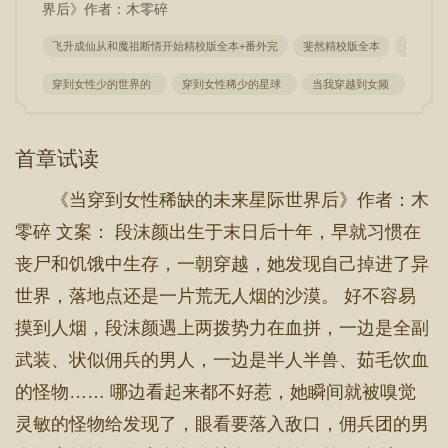
界后》作者：木零碎
飞升成仙从和魔祖断情开始精校版全本+番外完
斐然精校版全本
我在恐
穿到女性少的世界的
穿到女性稀少的星球
当我穿越到女频
穿越
首章试读
《当穿到女性稀缺的未来星际世界后》作者：木
零碎 文案： 段沫颜出生于末日后十年，早就习惯在
丧尸和饥饿中生存，一朝穿越，她发现自己掉进了异
世界，落地点还是一片荒无人烟的沙漠。 好不容易
摸到人烟，段沫颜遇上两拨势力在血拼，一边是全副
武装、状似佣兵的男人，一边是半人半兽、茹毛饮血
的怪物…… 哪边看起来都不好惹，她瞬间就被嗅觉
灵敏的怪物给发现了，眼看要落入敌口，佣兵团的男