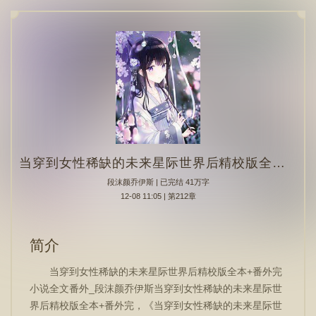
当穿到女性稀缺的未来星际世界后精校版全本+番外完
段沫颜乔伊斯
| 已完结 41万字
12-08 11:05 | 第212章
简介
当穿到女性稀缺的未来星际世界后精校版全本+番外完
小说全文番外_段沫颜乔伊斯当穿到女性稀缺的未来星际世
界后精校版全本+番外完，《当穿到女性稀缺的未来星际世