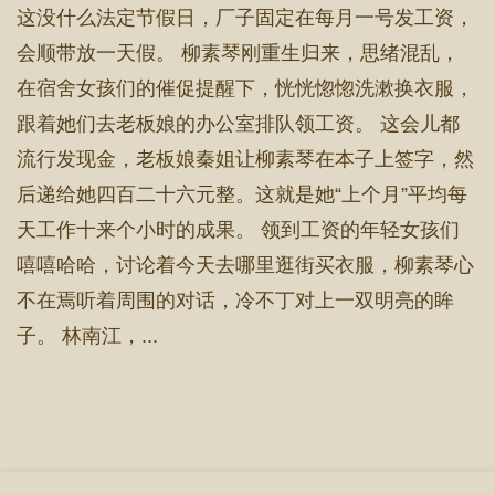
这没什么法定节假日，厂子固定在每月一号发工资，
会顺带放一天假。 柳素琴刚重生归来，思绪混乱，
在宿舍女孩们的催促提醒下，恍恍惚惚洗漱换衣服，
跟着她们去老板娘的办公室排队领工资。 这会儿都
流行发现金，老板娘秦姐让柳素琴在本子上签字，然
后递给她四百二十六元整。这就是她“上个月”平均每
天工作十来个小时的成果。 领到工资的年轻女孩们
嘻嘻哈哈，讨论着今天去哪里逛街买衣服，柳素琴心
不在焉听着周围的对话，冷不丁对上一双明亮的眸
子。 林南江，...