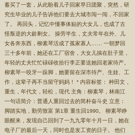
蓄买了一套，从此盼着儿子回家早日团聚，突然，研
究生毕业的儿子告诉他们要去大城市闯一闯，不回家
了。 再回头，记忆中懂事体贴的大女儿，也成了古
怪叛逆的大龄剩女。 操劳半生，丈夫常年在外、儿
女各奔东西，柳素琴活成了孤家寡人…… 一朝梦回
三十多年前，她还在工厂宿舍，大女儿揣在肚子里，
年轻的丈夫忙忙碌碌收拾行李正要送她回老家待产。
柳素琴一咬牙一跺脚，她要留在深市待产、生娃、工
作，这辈子再不当留守妈妈！ * 内容标签： 种田文，
重生，年代文，轻松，现代 主角：柳素琴，林南江
一句话简介：普通人重回过去的简朴奋斗史 立意：
脚踏实地，勤劳致富 第1章 重生回1990。 柳素琴睁
眼醒来，发现自己回到了一九九零年十月一日，她在
电子厂的最后一天，同时也是发工资的日子。 他们