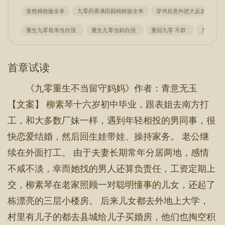
斐然精校版全本
九零药香满田园精校版全本
穿书后意外把大反派攻略了
重生九零母亲当自强
重生九零当妈自强
重回九零 不群
九零重生
首章试读
《九零重生不当留守妈妈》作者：青意无玉
【文案】 柳素琴十六岁初中毕业，跟表姐去南方打
工，和大多数厂妹一样，遇到年轻相投的男同事，很
快恋爱结婚，然后回生娃带娃、操持家务。 老公继
续在外面打工。 由于夫妻长期常年分居两地，感情
不咸不淡，幸而她找的男人还算负责任，工资定期上
交，柳素琴在老家照顾一对聪明懂事的儿女，还起了
栋漂亮的三层小楼房。 后来儿女都去外地上大学，
村里有儿子的都去县城给儿子买婚房，他们也掏空积