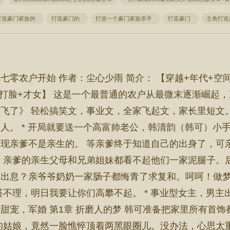
打造豪门家族的
打造豪门的
打造一个豪门家族亲手
打造豪门
主角打
零农户开始 作者：尘心少雨 简介： 【穿越+年代+空间
+打脸+才女】 这是一个最普通的农户从最微末逐渐崛起，
飞了》 轻松搞笑文，事业文，全家飞起文，家长里短文
人。 * 开局就要送一个高富帅老公，韩清韵（韩可）小手
现亲爹不是亲生的。 等亲爹终于知道自己的出身了，可
 亲爹的亲生父母和兄弟姐妹都看不起他们一家泥腿子。
出息？亲爷爷奶奶一家肠子都悔青了求复和。呵呵！做梦
不理，明日我要让你们高攀不起。 * 事业型女主，男主出
甜宠，军婚 第1章 折磨人的梦 韩可准备把家里所有首
的姑娘，竟然一脸憔悴顶着两黑眼圈儿。没办法，心思太