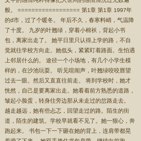
文中的感情纯粹得像把人世间的感情清洗过无数遍一
般。 ================== 第1章 第1章 1997年
的d市，过了个暖冬。 年后不久，春寒料峭，气温降
了十度。 九岁的叶翘绿，穿着小棉袄，背起小书
包，离家出走了。 她平日里只认得上学的路，不自
觉就往学校方向走。她低头，紧紧盯着路面。生怕遇
上邻居什么的。 途径一个小场地，有几个小学生模
样的，在沙池玩耍。 听见喧闹声，叶翘绿咬咬唇望
过去一眼。然后又直直往前走。 将到学校时，她才
恍然，自己是要离家出走。她看着前方熟悉的道路，
皱起小脸蛋，转身往旁边那从未走过的岔路走去。
越走越远，她有些忐忑，回望走过的路。陌生的街
道，陌生的建筑。学校早就看不见了。她一狠心，奔
跑起来。 书包一下一下砸在她的背上，连肩带都晃