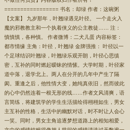
不做任何负责】内容版权归作者所有！
================= 书名：却绿 作者：这碗粥
【文案】 九岁那年，叶翘绿遇见叶径。 一个走火入
魔的邪教教主和一个执着侠义的公主教徒…… 注：
慎慎慎，各种慎。 作者微博：二犬儿蛋 内容标签：
都市情缘 主角：叶径，叶翘绿 金牌强推： 叶径以一
个足球结识叶翘绿，叶翘绿乐观开朗，叶径心思缜
密，互补的同时燃起暧昧的情愫。大学时期，叶径家
道中落，退学北上。两人在分开的几年中产生了隔
阂。重逢之后，他性情大变，她纯真依旧，然而彼此
的心中仍然连着一根无形的线……作者文风清爽，语
言简练，将建筑学的学生生活描绘得栩栩如生，男女
主互补的性格，生活中的幽默对话，时不时让人会心
一笑。同时，男女主角追逐梦想道路上的相知相爱，