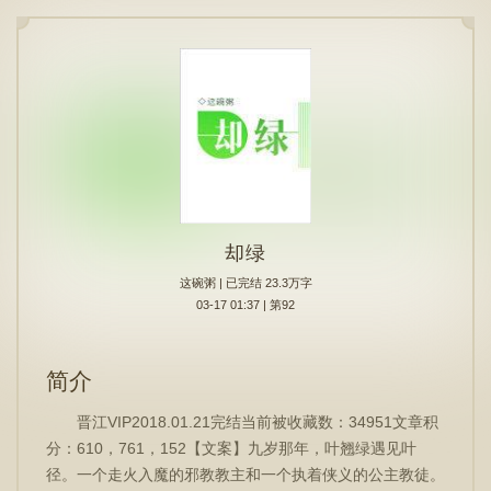
却绿
这碗粥
| 已完结 23.3万字
03-17 01:37 | 第92
简介
晋江VIP2018.01.21完结当前被收藏数：34951文章积
分：610，761，152【文案】九岁那年，叶翘绿遇见叶
径。一个走火入魔的邪教教主和一个执着侠义的公主教徒。