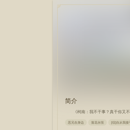
简介
《柯南：我不干事？真干你又不
恶兄在身边
落花永恆
[综]自从我