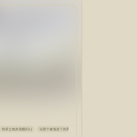
快穿之炮灰觉醒[GL]
论那个被鬼攻了的男主!
我是美强惨男二早死的亲爹
重生