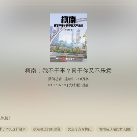
柯南：我不干事？真干你又不乐意
阴间总管
| 连载中 27.8万字
03-17 02:59 | 完结通知感言
乐意》
接手了本丸这群祖宗
披着兽皮的狐狸君
女皇专宠青梅妃
食物链顶端的女人[娱]