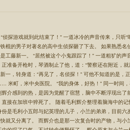
 “侦探游戏就到此结束了！” 一道冰冷的声音传来，只听“
铁棍的男子对著名的高中生侦探砸了下去。 如果熟悉名
是工藤新一。 “居然被这个小鬼跟踪了！” 一道粗犷的
 正准备开枪时，琴酒制止了他，道：“警察还在附近，就
新一，转身道：“再见了，名侦探！” 可他不知道的是，
 …… 米町，米中央医院。 “我的身体，好热！” 同一时
利辉介感到的热，是因为觉醒了宿慧，脑中不断浮现出了
，直接在加班中猝死了。 随着毛利辉介整理着脑海中的
身份是毛利小五郎与妃英理的儿子，小兰的弟弟，目前六
快就又分离了。 而辉介也是那一次复合时的产物，与小