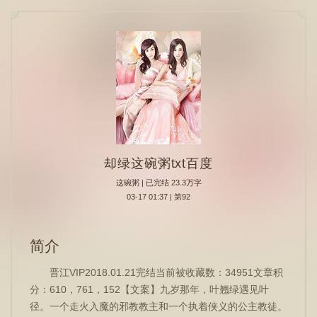
却绿这碗粥txt百度
这碗粥
| 已完结 23.3万字
03-17 01:37 | 第92
简介
晋江VIP2018.01.21完结当前被收藏数：34951文章积
分：610，761，152【文案】九岁那年，叶翘绿遇见叶
径。一个走火入魔的邪教教主和一个执着侠义的公主教徒。