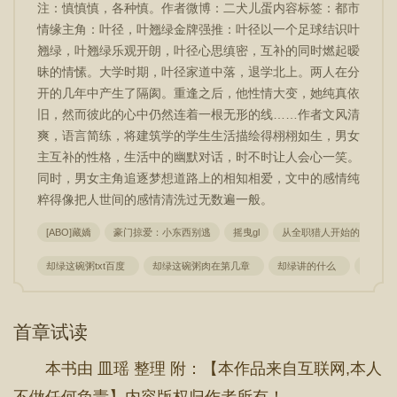
注：慎慎慎，各种慎。作者微博：二犬儿蛋内容标签：都市
情缘主角：叶径，叶翘绿金牌强推：叶径以一个足球结识叶
翘绿，叶翘绿乐观开朗，叶径心思缜密，互补的同时燃起暧
昧的情愫。大学时期，叶径家道中落，退学北上。两人在分
开的几年中产生了隔阂。重逢之后，他性情大变，她纯真依
旧，然而彼此的心中仍然连着一根无形的线……作者文风清
爽，语言简练，将建筑学的学生生活描绘得栩栩如生，男女
主互补的性格，生活中的幽默对话，时不时让人会心一笑。
同时，男女主角追逐梦想道路上的相知相爱，文中的感情纯
粹得像把人世间的感情清洗过无数遍一般。
[ABO]藏嬌
豪门掠爱：小东西别逃
摇曳gl
从全职猎人开始的六眼宿
却绿这碗粥txt百度
却绿这碗粥肉在第几章
却绿讲的什么
却绿这
首章试读
本书由 皿瑶 整理 附：【本作品来自互联网,本人