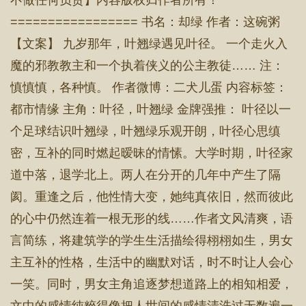
不做任何负责】内容版权归作者所有！
================= 书名：却绿 作者：这碗粥
【文案】 九岁那年，叶翘绿遇见叶径。 一个走火入
魔的邪教教主和一个执着侠义的公主教徒…… 注：
慎慎慎，各种慎。 作者微博：二犬儿蛋 内容标签：
都市情缘 主角：叶径，叶翘绿 金牌强推： 叶径以一
个足球结识叶翘绿，叶翘绿乐观开朗，叶径心思缜
密，互补的同时燃起暧昧的情愫。大学时期，叶径家
道中落，退学北上。两人在分开的几年中产生了隔
阂。重逢之后，他性情大变，她纯真依旧，然而彼此
的心中仍然连着一根无形的线……作者文风清爽，语
言简练，将建筑学的学生生活描绘得栩栩如生，男女
主互补的性格，生活中的幽默对话，时不时让人会心
一笑。同时，男女主角追逐梦想道路上的相知相爱，