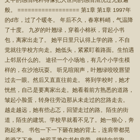
文中的感情纯粹得像把人世间的感情清洗过无数遍一
般。 ================== 第1章 第1章 1997年
的d市，过了个暖冬。 年后不久，春寒料峭，气温降
了十度。 九岁的叶翘绿，穿着小棉袄，背起小书
包，离家出走了。 她平日里只认得上学的路，不自
觉就往学校方向走。她低头，紧紧盯着路面。生怕遇
上邻居什么的。 途径一个小场地，有几个小学生模
样的，在沙池玩耍。 听见喧闹声，叶翘绿咬咬唇望
过去一眼。然后又直直往前走。 将到学校时，她才
恍然，自己是要离家出走。她看着前方熟悉的道路，
皱起小脸蛋，转身往旁边那从未走过的岔路走去。
越走越远，她有些忐忑，回望走过的路。陌生的街
道，陌生的建筑。学校早就看不见了。她一狠心，奔
跑起来。 书包一下一下砸在她的背上，连肩带都晃