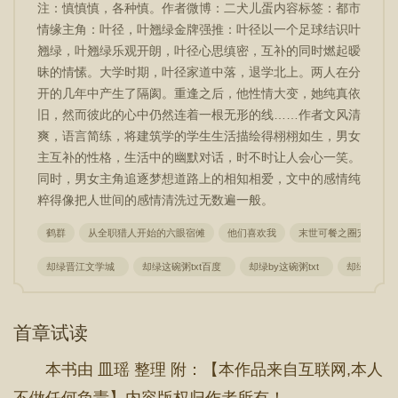
注：慎慎慎，各种慎。作者微博：二犬儿蛋内容标签：都市
情缘主角：叶径，叶翘绿金牌强推：叶径以一个足球结识叶
翘绿，叶翘绿乐观开朗，叶径心思缜密，互补的同时燃起暧
昧的情愫。大学时期，叶径家道中落，退学北上。两人在分
开的几年中产生了隔阂。重逢之后，他性情大变，她纯真依
旧，然而彼此的心中仍然连着一根无形的线……作者文风清
爽，语言简练，将建筑学的学生生活描绘得栩栩如生，男女
主互补的性格，生活中的幽默对话，时不时让人会心一笑。
同时，男女主角追逐梦想道路上的相知相爱，文中的感情纯
粹得像把人世间的感情清洗过无数遍一般。
鹤群
从全职猎人开始的六眼宿傩
他们喜欢我
末世可餐之圈宠小娇妻
却绿晋江文学城
却绿这碗粥txt百度
却绿by这碗粥txt
却绿这碗
首章试读
本书由 皿瑶 整理 附：【本作品来自互联网,本人