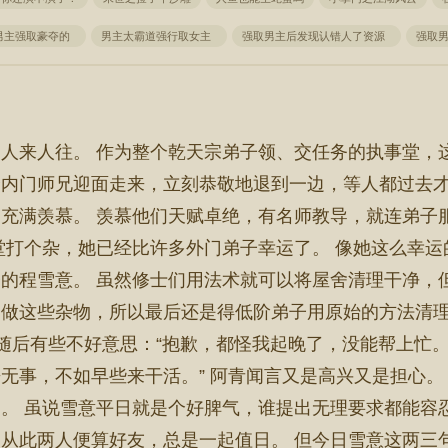
男主强取豪夺的
男主太霸道强行取女主
强取男主后发现认错人了资源
强取
人来人往。 作为整个乾天宗弟子领、交任务的执事堂，
内门师兄迎面走来，立刻恭敬地退到一边，等人都过去才
充满羡慕。 羡慕他们天赋卓绝，有名师教导，就连弟子
打个杂，她已经比许多外门弟子幸运了。 像她这么幸运的
的程雪意。 虽然修士们用法术就可以将屋舍清理干净，
做这些杂物，所以最后还是得低阶弟子用原始的方法清理
随后有些不好意思：“抱歉，都怪我起晚了，没能帮上忙。
无事，不如早些来干活。” 阿青闻言又是高兴又是担心。
。 虽说雪意平日就是个好脾气，谁提出无理要求都能容
从此两人便算好友，总是一起值日。 但今日雪意这两三