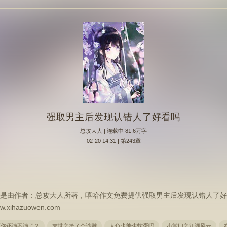
强取男主后发现认错人了好看吗
总攻大人
| 连载中 81.6万字
02-20 14:31 | 第243章
吗是由作者：总攻大人所著，嘻哈作文免费提供强取男主后发现认错人了好
hazuowen.com
画你还演不演了？
末世之捡了个沙雕
人鱼也能生蛇蛋吗
小掌门之江湖风云