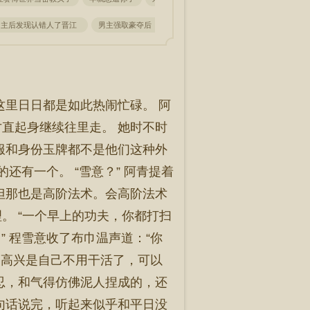
男主后发现认错人了晋江
男主强取豪夺后
男主强取的
男主强取豪夺拆散女
这里日日都是如此热闹忙碌。 阿
直起身继续往里走。 她时不时
服和身份玉牌都不是他们这种外
还有一个。 “雪意？” 阿青提着
但那也是高阶法术。会高阶法术
。 “一个早上的功夫，你都打扫
” 程雪意收了布巾温声道：“你
 高兴是自己不用干活了，可以
忍，和气得仿佛泥人捏成的，还
句话说完，听起来似乎和平日没