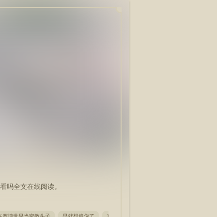
看吗全文在线阅读。
在赛博世界当密教头子
早就想追你了
东宫春事
绑定提词器后，成功入职酒厂了