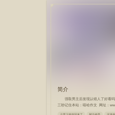
简介
强取男主后发现认错人了好看
三秒记住本站：嘻哈作文 网址：www.xi
六零之狼孩回来了
鬓边娇贵
这漫