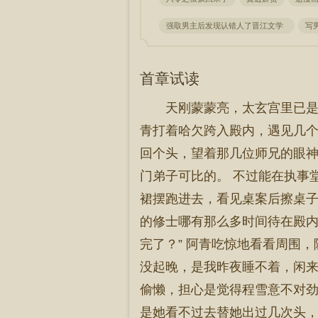
强取男主后发现认错人了晋江文学
写
首章试读
天刚蒙蒙亮，太玄宫里已是
青打着哈欠跨入殿内，遇见几个
回个头，望着那几位师兄的眼神
门弟子可比的。 不过能在执事堂
裙摆跑进去，看见桌案后擦桌子
的修士哪有那么多时间待在殿内
完了？” 阿青吃惊地看看周围，
没起晚，是我昨夜睡不着，闲来
偷懒，担心是觉得程雪意不对劲
是她看不过去替她出过几次头，