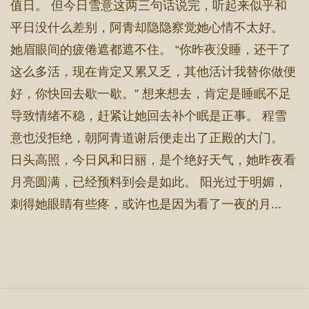
值日。 但今日雪意这两三句话说完，听起来似乎和
平日没什么差别，阿青却隐隐察觉她心情不太好。
她眉眼间的疲倦遮都遮不住。 “你昨夜没睡，还干了
这么多活，现在肯定又累又乏，其他活计我替你做便
好，你快回去歇一歇。” 想来想去，肯定是睡眠不足
导致情绪不稳，赶紧让她回去补个眠是正事。 程雪
意也没拒绝，朝阿青道谢后便走出了正殿的大门。
日头高照，今日风和日丽，是个绝好天气，她昨夜看
月亮圆满，已经预料到会是如此。 阳光过于明媚，
刺得她眼睛有些疼，或许也是因为看了一夜的月...
首 页
章节目录
立即阅读
搜 索