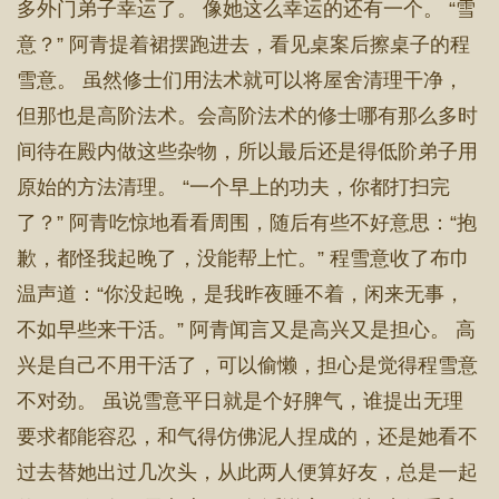
多外门弟子幸运了。 像她这么幸运的还有一个。 “雪
意？” 阿青提着裙摆跑进去，看见桌案后擦桌子的程
雪意。 虽然修士们用法术就可以将屋舍清理干净，
但那也是高阶法术。会高阶法术的修士哪有那么多时
间待在殿内做这些杂物，所以最后还是得低阶弟子用
原始的方法清理。 “一个早上的功夫，你都打扫完
了？” 阿青吃惊地看看周围，随后有些不好意思：“抱
歉，都怪我起晚了，没能帮上忙。” 程雪意收了布巾
温声道：“你没起晚，是我昨夜睡不着，闲来无事，
不如早些来干活。” 阿青闻言又是高兴又是担心。 高
兴是自己不用干活了，可以偷懒，担心是觉得程雪意
不对劲。 虽说雪意平日就是个好脾气，谁提出无理
要求都能容忍，和气得仿佛泥人捏成的，还是她看不
过去替她出过几次头，从此两人便算好友，总是一起