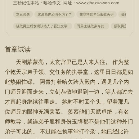
三秒记住本站：嘻哈作文 网址：www.xihazuowen.com
农女买夫
这漫画你还演不演了？
在赛博世界当密教头子
鬓边娇贵
强取男主后发现认错人了晋江文学
写男主强取豪夺的
强取男主后发现
首章试读
天刚蒙蒙亮，太玄宫里已是人来人往。 作为整
个乾天宗弟子领、交任务的执事堂，这里日日都是如
此热闹忙碌。 阿青打着哈欠跨入殿内，遇见几个内
门师兄迎面走来，立刻恭敬地退到一边，等人都过去
才直起身继续往里走。 她时不时回个头，望着那几
位师兄的眼神充满羡慕。 羡慕他们天赋卓绝，有名
师教导，就连弟子服和身份玉牌都不是他们这种外门
弟子可比的。 不过能在执事堂打个杂，她已经比许