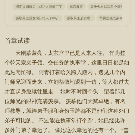
绑定提词器后，成功入职酒厂了
东宫春事
真千金出狱后四个哥哥跪着求
强取男主后发现认错人了bdy
强取男主后发现
写男主强取豪夺的
首章试读
天刚蒙蒙亮，太玄宫里已是人来人往。 作为整
个乾天宗弟子领、交任务的执事堂，这里日日都是如
此热闹忙碌。 阿青打着哈欠跨入殿内，遇见几个内
门师兄迎面走来，立刻恭敬地退到一边，等人都过去
才直起身继续往里走。 她时不时回个头，望着那几
位师兄的眼神充满羡慕。 羡慕他们天赋卓绝，有名
师教导，就连弟子服和身份玉牌都不是他们这种外门
弟子可比的。 不过能在执事堂打个杂，她已经比许
多外门弟子幸运了。 像她这么幸运的还有一个。 “雪