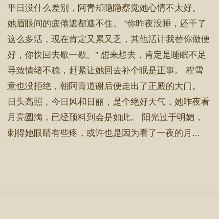
平日没什么差别，阿青却隐隐察觉她心情不太好。
她眉眼间的疲倦遮都遮不住。 “你昨夜没睡，还干了
这么多活，现在肯定又累又乏，其他活计我替你做便
好，你快回去歇一歇。” 想来想去，肯定是睡眠不足
导致情绪不稳，赶紧让她回去补个眠是正事。 程雪
意也没拒绝，朝阿青道谢后便走出了正殿的大门。
日头高照，今日风和日丽，是个绝好天气，她昨夜看
月亮圆满，已经预料到会是如此。 阳光过于明媚，
刺得她眼睛有些疼，或许也是因为看了一夜的月...
首 页
章节目录
立即阅读
搜 索