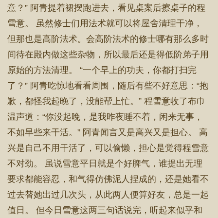
意？” 阿青提着裙摆跑进去，看见桌案后擦桌子的程
雪意。 虽然修士们用法术就可以将屋舍清理干净，
但那也是高阶法术。会高阶法术的修士哪有那么多时
间待在殿内做这些杂物，所以最后还是得低阶弟子用
原始的方法清理。 “一个早上的功夫，你都打扫完
了？” 阿青吃惊地看看周围，随后有些不好意思：“抱
歉，都怪我起晚了，没能帮上忙。” 程雪意收了布巾
温声道：“你没起晚，是我昨夜睡不着，闲来无事，
不如早些来干活。” 阿青闻言又是高兴又是担心。 高
兴是自己不用干活了，可以偷懒，担心是觉得程雪意
不对劲。 虽说雪意平日就是个好脾气，谁提出无理
要求都能容忍，和气得仿佛泥人捏成的，还是她看不
过去替她出过几次头，从此两人便算好友，总是一起
值日。 但今日雪意这两三句话说完，听起来似乎和