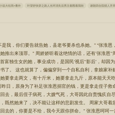
小说大结局+番外
叶望舒快穿之路人光环消失后男主都围着我转
谢朗四合院猎人开
不是我，你们要告就告她，县老爷要杀也杀她。” “张淮
推出来顶罪。” 周娇娇听着这绝情的话，还有‘张淮恩’‘
首富独生女的她，事业成功，是国民‘视后’‘影后’，却
书了。 这也就算了，偏偏穿到一个自私自利，拿娘家补
，她要拿走两文，有十斤米，她要拿走九斤，原本能天天
而昨日，原身为了补足张淮恩捐官的钱，更是拿走侄子救命
抢回去，最后侄子病死，大嫂气死，大哥因此自责愧疚自
，既然她来了，决不能让这样的悲剧发生。 周家大哥着
回去的，你要是不给，我今天跟你拼命。” 张淮恩呵呵一