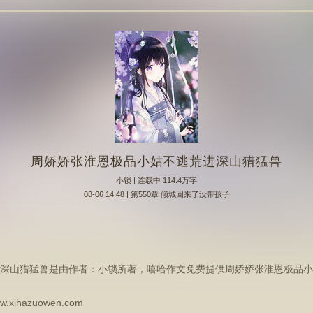
周娇娇张淮恩极品小姑不逃荒进深山猎猛兽
小锁
| 连载中 114.4万字
08-06 14:48 | 第550章 倾城回来了没带孩子
深山猎猛兽是由作者：小锁所著，嘻哈作文免费提供周娇娇张淮恩极品小
hazuowen.com