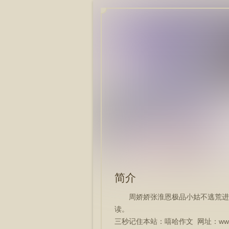
简介
周娇娇张淮恩极品小姑不逃荒进
读。
三秒记住本站：嘻哈作文 网址：www.xi