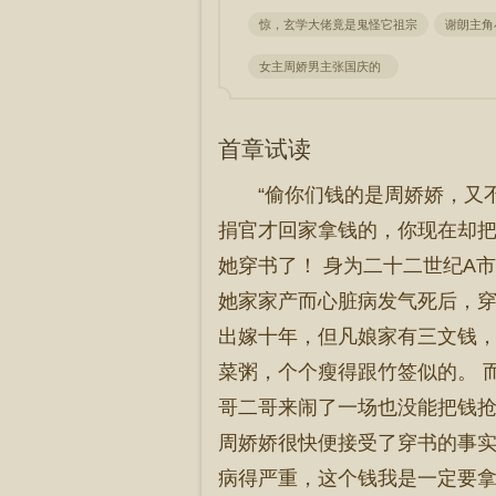
惊，玄学大佬竟是鬼怪它祖宗
谢朗主角
女主周娇男主张国庆的
首章试读
“偷你们钱的是周娇娇，又
捐官才回家拿钱的，你现在却把她
她穿书了！ 身为二十二世纪A市
她家家产而心脏病发气死后，穿
出嫁十年，但凡娘家有三文钱
菜粥，个个瘦得跟竹签似的。 
哥二哥来闹了一场也没能把钱
周娇娇很快便接受了穿书的事实
病得严重，这个钱我是一定要拿