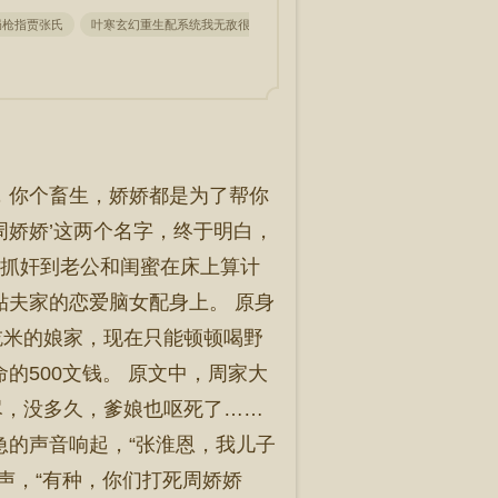
局枪指贾张氏
叶寒玄幻重生配系统我无敌很合理吧笔趣阁完整版无删减
名利场
恩，你个畜生，娇娇都是为了帮你
周娇娇’这两个名字，终于明白，
因为抓奸到老公和闺蜜在床上算计
贴夫家的恋爱脑女配身上。 原身
吃米的娘家，现在只能顿顿喝野
的500文钱。 原文中，周家大
尽，没多久，爹娘也呕死了……
急的声音响起，“张淮恩，我儿子
声，“有种，你们打死周娇娇