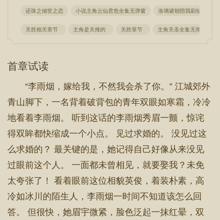
还珠之倾世之恋
小说主角云仙君危全集无弹窗
洛璃诸朝陪我刷短视频笔
关胜相关章节
主角是关烽的
关胜章节
主角关圣全集无弹窗阅读
首章试读
“李雨烟，嫁给我，不然我会杀了你。” 江城郊外
青山脚下，一名背着破背包的青年双眼如寒霜，冷冷
地看着李雨烟。 听到这话的李雨烟秀眉一颤，惊诧
得双眸都快缩成一个小点。 见过求婚的。 没见过这
么求婚的？ 最关键的是，她记得自己好像从来没见
过眼前这个人。 一面都未曾相见，就要娶我？未免
太夸张了！ 看着眼前这位相貌英俊，着装朴素，高
冷如冰川的陌生人，李雨烟一时间不知道该怎么回
答。 但很快，她眉宇微紧，脸色泛起一抹红晕，双