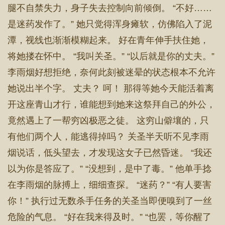
腿不自禁失力，身子失去控制向前倾倒。 “不好……
是迷药发作了。” 她只觉得浑身瘫软，仿佛陷入了泥
潭，视线也渐渐模糊起来。 好在青年伸手扶住她，
将她搂在怀中。 “我叫关圣。” “以后就是你的丈夫。”
李雨烟好想拒绝，奈何此刻被迷晕的状态根本不允许
她说出半个字。 丈夫？ 呵！ 那得等她今天能活着离
开这座青山才行，谁能想到她来这祭拜自己的外公，
竟然遇上了一帮穷凶极恶之徒。 这穷山僻壤的，只
有他们两个人，能逃得掉吗？ 关圣半天听不见李雨
烟说话，低头望去，才发现这女子已然昏迷。 “我还
以为你是答应了。” “没想到，是中了毒。” 他单手捻
在李雨烟的脉搏上，细细查探。 “迷药？” “有人要害
你！” 执行过无数杀手任务的关圣当即便嗅到了一丝
危险的气息。 “好在我来得及时。” “也罢，等你醒了