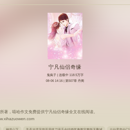
宁凡仙侣奇缘
鬼疯子
| 连载中 118.5万字
08-06 14:16 | 第507章 丹阁
所著，嘻哈作文免费提供宁凡仙侣奇缘全文在线阅读。
hazuowen.com
神道山下
关圣冷漠无情开局拔刀逼千金结婚笔趣阁完整版无删减
云仙君危仙门