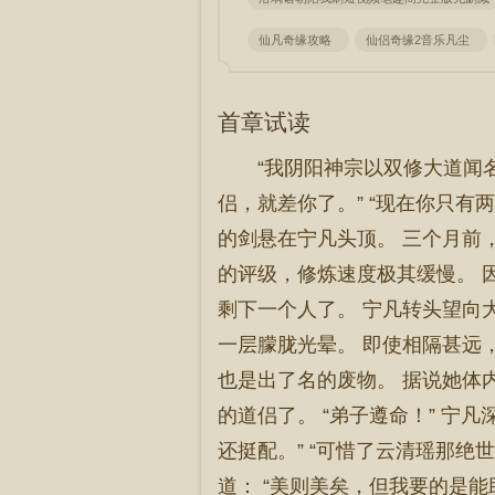
仙凡奇缘攻略
仙侣奇缘2音乐凡尘
首章试读
“我阴阳神宗以双修大道闻
侣，就差你了。” “现在你只
的剑悬在宁凡头顶。 三个月前
的评级，修炼速度极其缓慢。 
剩下一个人了。 宁凡转头望向
一层朦胧光晕。 即使相隔甚远
也是出了名的废物。 据说她体
的道侣了。 “弟子遵命！” 宁
还挺配。” “可惜了云清瑶那绝
道： “美则美矣，但我要的是能