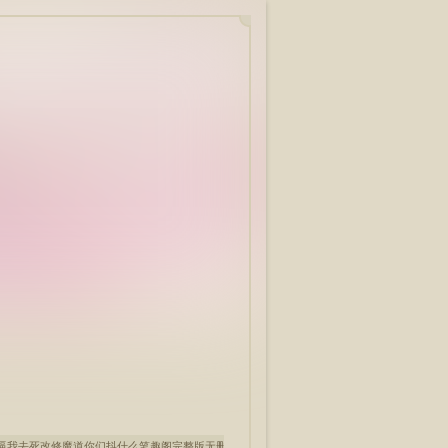
逼我去死改修魔道你们抖什么笔趣阁完整版无删减
关圣冷漠无情开局拔刀逼千金结婚