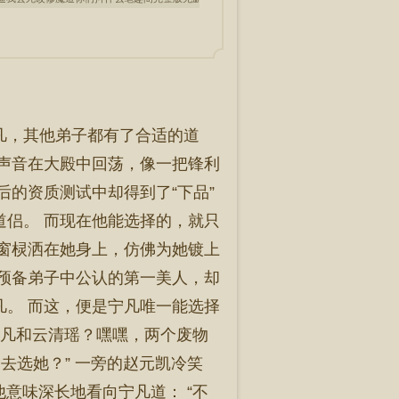
宁凡，其他弟子都有了合适的道
的声音在大殿中回荡，像一把锋利
后的资质测试中却得到了“下品”
道侣。 而现在他能选择的，就只
过窗棂洒在她身上，仿佛为她镀上
宗预备弟子中公认的第一美人，却
凡。 而这，便是宁凡唯一能选择
“宁凡和云清瑶？嘿嘿，两个废物
不去选她？” 一旁的赵元凯冷笑
他意味深长地看向宁凡道： “不