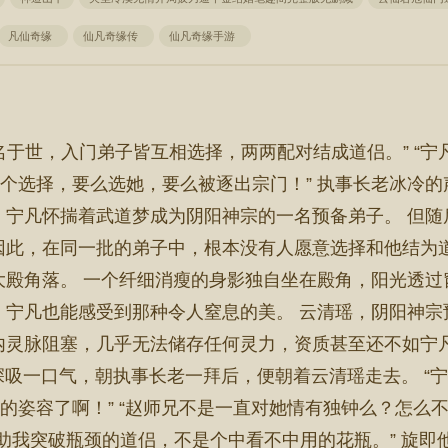
凡仙奇缘
仙凡奇缘传
仙凡奇缘手游
名于世，入门弟子皆互相选择，两两配对结成道侣。” “
有两个选择，要么选她，要么被逐出宗门！” 执事长老冰冷
，宁凡怀揣着武道梦成为阴阳神宗的一名预备弟子。 但随
因此，在同一批的弟子中，根本没有人愿意选择和他结为
大殿角落。 一个纤细消瘦的身影独自坐在殿角，阳光透
，宁凡也能感受到那种令人窒息的美。 云清瑶，阴阳神
内灵脉阻塞，几乎无法储存任何灵力，资质甚至还不如宁
凡深吸一口气，朝执事长老一拜后，便朝着云清瑶走去。 
世的姿容了啊！” “赵师兄不是一直对她情有独钟么？怎么
助我突破瓶颈的道侣，不是个中看不中用的花瓶。” 旋即