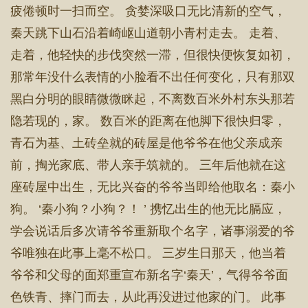
疲倦顿时一扫而空。 贪婪深吸口无比清新的空气，
秦天跳下山石沿着崎岖山道朝小青村走去。 走着、
走着，他轻快的步伐突然一滞，但很快便恢复如初，
那常年没什么表情的小脸看不出任何变化，只有那双
黑白分明的眼睛微微眯起，不离数百米外村东头那若
隐若现的，家。 数百米的距离在他脚下很快归零，
青石为基、土砖垒就的砖屋是他爷爷在他父亲成亲
前，掏光家底、带人亲手筑就的。 三年后他就在这
座砖屋中出生，无比兴奋的爷爷当即给他取名：秦小
狗。 ‘秦小狗？小狗？！ ’ 携忆出生的他无比膈应，
学会说话后多次请爷爷重新取个名字，诸事溺爱的爷
爷唯独在此事上毫不松口。 三岁生日那天，他当着
爷爷和父母的面郑重宣布新名字‘秦天’，气得爷爷面
色铁青、摔门而去，从此再没进过他家的门。 此事