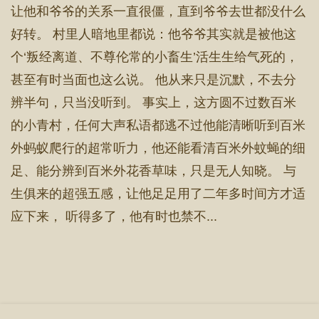
让他和爷爷的关系一直很僵，直到爷爷去世都没什么
好转。 村里人暗地里都说：他爷爷其实就是被他这
个‘叛经离道、不尊伦常的小畜生’活生生给气死的，
甚至有时当面也这么说。 他从来只是沉默，不去分
辨半句，只当没听到。 事实上，这方圆不过数百米
的小青村，任何大声私语都逃不过他能清晰听到百米
外蚂蚁爬行的超常听力，他还能看清百米外蚊蝇的细
足、能分辨到百米外花香草味，只是无人知晓。 与
生俱来的超强五感，让他足足用了二年多时间方才适
应下来， 听得多了，他有时也禁不...