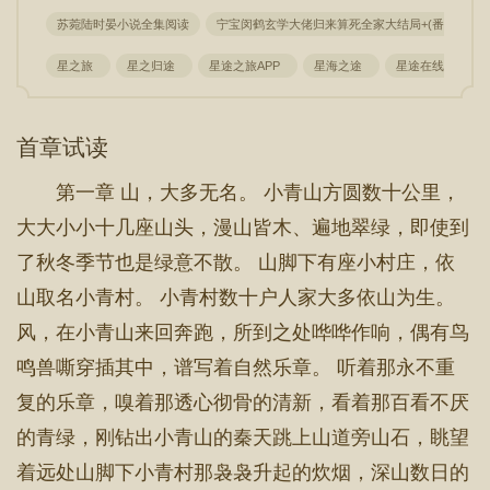
苏菀陆时晏小说全集阅读
宁宝闵鹤玄学大佬归来算死全家大结局+(番外)
星之旅
星之归途
星途之旅APP
星海之途
星途在线阅读
首章试读
第一章 山，大多无名。 小青山方圆数十公里，
大大小小十几座山头，漫山皆木、遍地翠绿，即使到
了秋冬季节也是绿意不散。 山脚下有座小村庄，依
山取名小青村。 小青村数十户人家大多依山为生。
风，在小青山来回奔跑，所到之处哗哗作响，偶有鸟
鸣兽嘶穿插其中，谱写着自然乐章。 听着那永不重
复的乐章，嗅着那透心彻骨的清新，看着那百看不厌
的青绿，刚钻出小青山的秦天跳上山道旁山石，眺望
着远处山脚下小青村那袅袅升起的炊烟，深山数日的