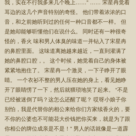
我，实在不行我多来几个晚上……” …… 宋星冉觉着
耳边的这几个声音特别的奇怪。 他们带着浓浓的口
音，和之前她听到过的任何一种口音都不一样。 但
是她却能够听懂他们在说什么。 同时还有一种很奇
怪的，香火 味和男人体臭的味道一并钻入了宋星冉
的鼻腔里面。 这味道离她越来越近，一直到灌满了
她的鼻腔口腔，。 这个时候，她觉着自己的身体被
紧紧地抱住了。 宋星冉一个激灵，一下子睁开了眼
睛。 一个衣衫不整的男人压在她的身上，看见她睁
开了眼睛愣了一下，然后就猥琐地笑了起来。 “不是
已经被迷倒了吗？这怎么还醒了呢？ 哎呀小娘子你
别怕，我是代替你的相公来给你们方家续香火的，要
不你的公婆也不可能花大价钱把你买来，就是为了跟
你相公的牌位成亲是不是！” 男人的话就像是一道霹