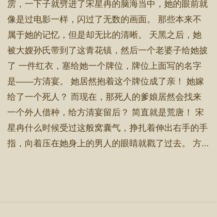
雳，一下子就劈进了宋星冉的脑海当中，她的眼前就
像是过电影一样，闪过了无数的画面。 那些本来不
属于她的记忆，但是却无比的清晰。 天黑之后，她
被大嫂孙氏带到了这青花镇，然后一个老婆子给她披
了 一件红衣，塞给她一个牌位，牌位上面写的名字
是——方清宴。 她居然抱着这个牌位成了亲！ 她嫁
给了一个死人？ 而现在，那死人的爹娘居然会找来
一个外人借种，给方清宴留后？ 简直就是荒唐！ 宋
星冉什么时候受过这般窝囊气，挣扎着伸出右手的手
指，向着压在她身上的男人的眼睛就戳了过去。 方...
首 页
章节目录
立即阅读
搜 索