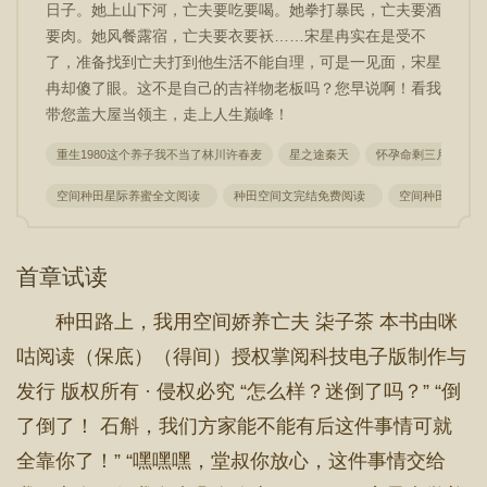
日子。她上山下河，亡夫要吃要喝。她拳打暴民，亡夫要酒
要肉。她风餐露宿，亡夫要衣要袄……宋星冉实在是受不
了，准备找到亡夫打到他生活不能自理，可是一见面，宋星
冉却傻了眼。这不是自己的吉祥物老板吗？您早说啊！看我
带您盖大屋当领主，走上人生巅峰！
重生1980这个养子我不当了林川许春麦
星之途秦天
怀孕命剩三月傅爷说
空间种田星际养蜜全文阅读
种田空间文完结免费阅读
空间种田文陆
首章试读
种田路上，我用空间娇养亡夫 柒子茶 本书由咪
咕阅读（保底）（得间）授权掌阅科技电子版制作与
发行 版权所有 · 侵权必究 “怎么样？迷倒了吗？” “倒
了倒了！ 石斛，我们方家能不能有后这件事情可就
全靠你了！” “嘿嘿嘿，堂叔你放心，这件事情交给