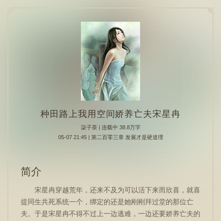
种田路上我用空间娇养亡夫宋星冉
柒子茶
| 连载中 38.8万字
05-07 21:45 | 第二百零三章 发展才是硬道理
简介
宋星冉穿越荒年，还来不及为可以活下来而欣喜，就喜
提同生共死系统一个，绑定的还是她刚刚拜过堂的那位亡
夫。于是宋星冉不得不过上一边逃难，一边还要娇养亡夫的