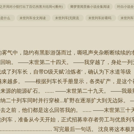
之开局对小怪打出了百亿伤害大结局+(番外)
卿梦萱闻景焕小说全集阅读
叶白小说全
神是什么
末世列车全文阅读
末世列车[无限流
末世列车好看吗
末世列
的雾气中，隐约有黑影游荡而过，嘶吼声夹杂断断续续的
回响。 ——末世第二十四天。 ——我穿越了，身处一
我成了列车长，自带D级天赋‘冶炼者’，确认为下水道等级（臭打
越来越多。 ——根据列车长手册显示，各类矿产，是这
源的能源矿石。 ...... ——末世第二十九天。 ——
纳二十列车同时并行穿梭...旷野在逐渐扩大到无边际。
之前，他们都是这么回答我的。 ...... ——末世第三
的列车，准备从今天开始，正式招募幸存者劳工与优质列
............ ..........................................