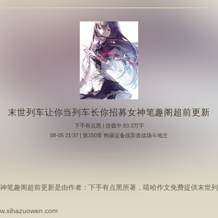
末世列车让你当列车长你招募女神笔趣阁超前更新
下手有点黑
| 连载中 83.3万字
08-05 21:37 | 第150章 狗屎运备战异兽战场斗地主
神笔趣阁超前更新是由作者：下手有点黑所著，嘻哈作文免费提供末世列
hazuowen.com