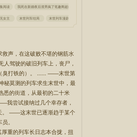
集阅读
我死在新婚夜后渣男疯了笔趣阁超前更新
苏菀陆时晏我死在新婚夜后渣男疯了
车无女主
末世列车结局
末世列车漫剧
末世列车电影
末世列车第二季
求救声，在这破败不堪的钢筋水
列无人驾驶的破旧列车上，丧尸，
铁的）。 ...... ——末世第
个神秘莫测的列车求生末世中，最
我最熟悉的街道，从最初的二十米
 ——我尝试接纳过几个幸存者，
十天。 ——这末世已逐渐趋于某个
车员。
 写完最后一句话。 沈良将这本极其厚重的列车长日志本合拢，扭