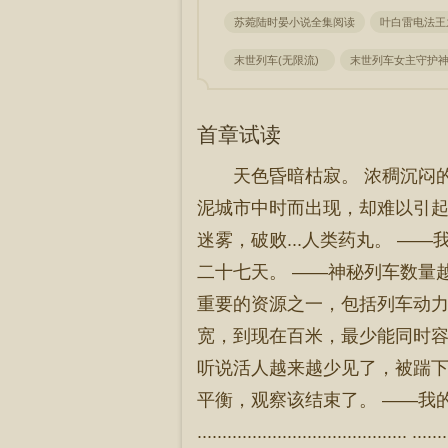
苏菀陆时晏小说全集阅读
叶白雷电法王
末世列车(无限流)
末世列车女主守护
首章试读
天色昏暗枯寂。 浓稠沉闷
泥城市中时而出现，却难以引起
迷雾，破败...人类药丸。 ——
二十七天。 ——神秘列车数量
重要的资源之一，包括列车动力来
宽，到现在百米，最少能同时容
听说活人越来越少见了，被踹下去
平衡，观察该结束了。 ——我
..............................