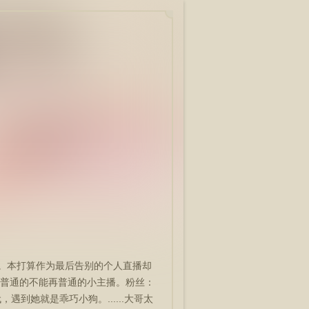
除。本打算作为最后告别的个人直播却
普通的不能再普通的小主播。粉丝：
到她就是乖巧小狗。......大哥太