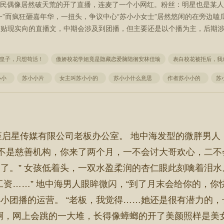
民偶像居然破天荒的开了直播，连麦了一个小网红。粉丝：明星也是某人
一”而疯狂砸嘉年华，一扭头，争议中心“苏小小女士”居然悠闲的在旁边嗑
比较贴现实向的直播文，中期会涉及到团播，但主要还是以个播为主，后期
皇子，只想苟活！
傲娇校花学姐竟是隐藏恋爱脑陆徊安林佳瑜
表白校花被拒后，我
小小
苏小小片
女主叫苏小小的
苏小小什么意思
作者苏小小的
苏
a座启星传媒有限公司老板办公室。 地中海发型的微胖男
司不是慈善机构，你来了两个月，一不会讨大哥欢心，二
。” 女孩低着头，一双水盈柔润的杏仁眼此刻噙着泪水。
资……” 地中海男人眼眸微闪，“到了月末会给你的，你
小团播的运营。 “老板，我觉得……她还是很有潜力的，
啊，网上会跳的一大堆，长得像蟑螂的开了美颜照样是美女