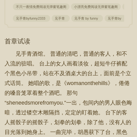
不只一夜情免费阅读无弹窗笔趣阁
小漂亮免费阅读无弹窗笔趣阁
无光深
见手青byfunny2333
见手青
见手青 by funny
见手青by
见手
首章试读
见手青酒馆。 普通的清吧，普通的客人，和不
入流的驻唱。 台上的女人画着淡妆，超短牛仔裤配
个黑色小吊带，站在不及酒桌大的台上，面前是个立
式话筒。 她唱的歌，是《womanonthehills》，倦倦
的嗓音笼罩着整个酒吧。 那句
“sheneedsmorefromyou.”一出，包间内的男人眼色晦
暗，透过镂空木雕隔挡，定定的盯着她。 台下的客
人摇骰子的摇骰子，划拳的划拳，除了他，没有人的
目光落到她身上。 一曲完毕，胡愚获下了台，黑色