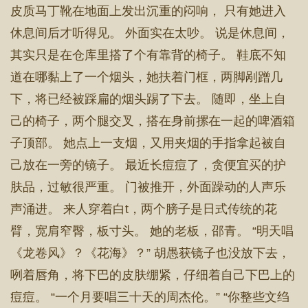
皮质马丁靴在地面上发出沉重的闷响， 只有她进入
休息间后才听得见。 外面实在太吵。 说是休息间，
其实只是在仓库里搭了个有靠背的椅子。 鞋底不知
道在哪黏上了一个烟头，她扶着门框，两脚剐蹭几
下，将已经被踩扁的烟头踢了下去。 随即，坐上自
己的椅子，两个腿交叉，搭在身前摞在一起的啤酒箱
子顶部。 她点上一支烟，又用夹烟的手指拿起被自
己放在一旁的镜子。 最近长痘痘了，贪便宜买的护
肤品，过敏很严重。 门被推开，外面躁动的人声乐
声涌进。 来人穿着白t，两个膀子是日式传统的花
臂，宽肩窄臀，板寸头。 她的老板，邵青。 “明天唱
《龙卷风》？《花海》？” 胡愚获镜子也没放下去，
咧着唇角，将下巴的皮肤绷紧，仔细着自己下巴上的
痘痘。 “一个月要唱三十天的周杰伦。” “你整些文绉