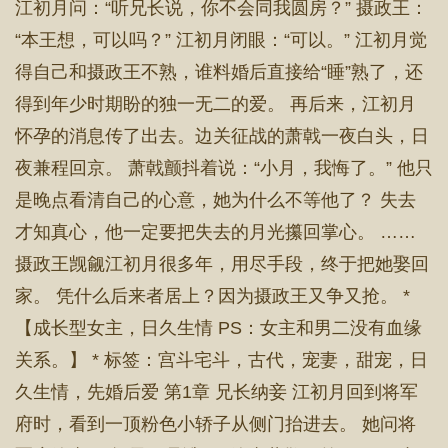
江初月问：“听兄长说，你不会同我圆房？” 摄政王：
“本王想，可以吗？” 江初月闭眼：“可以。” 江初月觉
得自己和摄政王不熟，谁料婚后直接给“睡”熟了，还
得到年少时期盼的独一无二的爱。 再后来，江初月
怀孕的消息传了出去。边关征战的萧戟一夜白头，日
夜兼程回京。 萧戟颤抖着说：“小月，我悔了。” 他只
是晚点看清自己的心意，她为什么不等他了？ 失去
才知真心，他一定要把失去的月光攥回掌心。 ……
摄政王觊觎江初月很多年，用尽手段，终于把她娶回
家。 凭什么后来者居上？因为摄政王又争又抢。 *
【成长型女主，日久生情 PS：女主和男二没有血缘
关系。】 * 标签：宫斗宅斗，古代，宠妻，甜宠，日
久生情，先婚后爱 第1章 兄长纳妾 江初月回到将军
府时，看到一顶粉色小轿子从侧门抬进去。 她问将