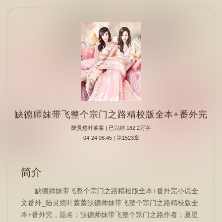
缺德师妹带飞整个宗门之路精校版全本+番外完
陆灵悠叶蓁蓁
| 已完结 182.2万字
04-24 08:45 | 第1523章
简介
缺德师妹带飞整个宗门之路精校版全本+番外完小说全
文番外_陆灵悠叶蓁蓁缺德师妹带飞整个宗门之路精校版全
本+番外完，题名：缺德师妹带飞整个宗门之路作者：夏星