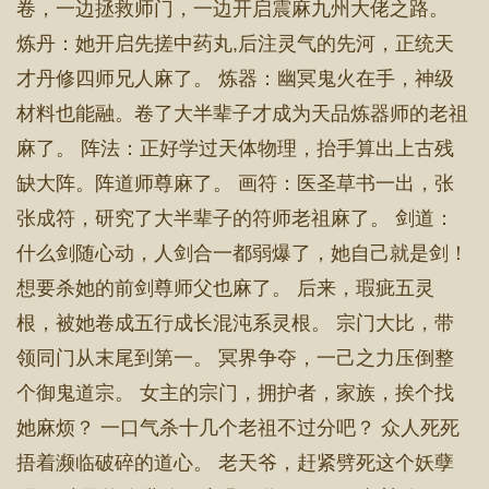
卷，一边拯救师门，一边开启震麻九州大佬之路。
炼丹：她开启先搓中药丸,后注灵气的先河，正统天
才丹修四师兄人麻了。 炼器：幽冥鬼火在手，神级
材料也能融。卷了大半辈子才成为天品炼器师的老祖
麻了。 阵法：正好学过天体物理，抬手算出上古残
缺大阵。阵道师尊麻了。 画符：医圣草书一出，张
张成符，研究了大半辈子的符师老祖麻了。 剑道：
什么剑随心动，人剑合一都弱爆了，她自己就是剑！
想要杀她的前剑尊师父也麻了。 后来，瑕疵五灵
根，被她卷成五行成长混沌系灵根。 宗门大比，带
领同门从末尾到第一。 冥界争夺，一己之力压倒整
个御鬼道宗。 女主的宗门，拥护者，家族，挨个找
她麻烦？ 一口气杀十几个老祖不过分吧？ 众人死死
捂着濒临破碎的道心。 老天爷，赶紧劈死这个妖孽