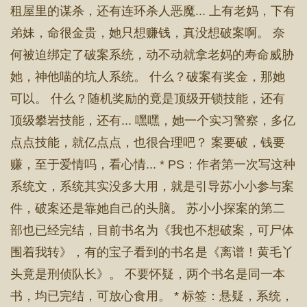
租屋里的谋杀，还有连环杀人恶魔... 上有老妈，下有
弟妹，命很金贵，她只想赚钱，真没想破案啊。 奈
何被迫绑定了破案系统，动不动就拿老妈的寿命威胁
她，神他喵的坑人系统。 什么？破案有奖金，那她
可以。 什么？随机奖励的竟是顶级开锁技能，还有
顶级攀岩技能，还有... 嘿嘿，她一个实习警察，多亿
点点技能，就亿点点，也很合理吧？ 案要破，钱要
赚，至于爱情吗，看心情... * PS：作者第一次写这种
系统文，系统其实没多大用，就是引导苏小小参与案
件，破案还是靠她自己的头脑。 苏小小探案的第二
部也已经完结，目前书名为《我也不想破案，可尸体
围着我转》，有的宝子看到的书名是《离谱！黄毛丫
头竟是刑侦队长》。 不要怀疑，两个书名是同一本
书，均已完结，可放心食用。 * 标签：悬疑，系统，