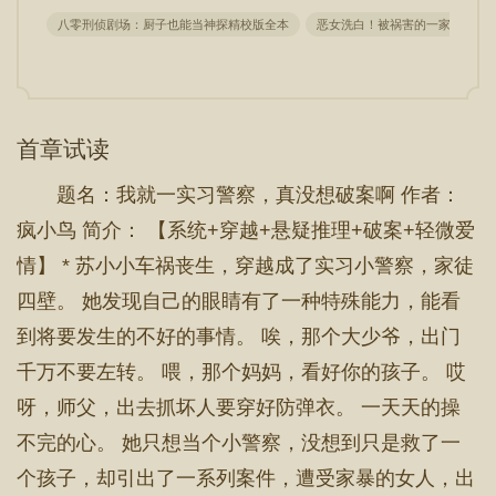
八零刑侦剧场：厨子也能当神探精校版全本
恶女洗白！被祸害的一家人有救
首章试读
题名：我就一实习警察，真没想破案啊 作者：
疯小鸟 简介： 【系统+穿越+悬疑推理+破案+轻微爱
情】 * 苏小小车祸丧生，穿越成了实习小警察，家徒
四壁。 她发现自己的眼睛有了一种特殊能力，能看
到将要发生的不好的事情。 唉，那个大少爷，出门
千万不要左转。 喂，那个妈妈，看好你的孩子。 哎
呀，师父，出去抓坏人要穿好防弹衣。 一天天的操
不完的心。 她只想当个小警察，没想到只是救了一
个孩子，却引出了一系列案件，遭受家暴的女人，出