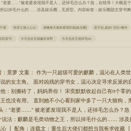
：“老婆……”被老婆发现我不是人，还掉毛怎么办？急，在线等！大概是
所以掉毛什么的……涉及娱乐圈，无原型。内容标签：娱乐圈甜文穿书爽
不遇
快穿之撩人心沁
偶像每天都来看我吃饭[娱乐圈]
惹不起,超凶! 完结+番外
嫌弃[穿书
今天也在互相嫌弃笛野
今天也在互相掉毛txt
者：景萝 文案： 作为一只超级可爱的麒麟，温沁在人类
说的女主角。 面对凶残的穿书女，温沁决定寻求反派的
他：别搬砖了，妈妈养你！ 宋奕默默收起自己有n个零的银
王也没有用。 直到她不小心看到家中多了一只大狼狗，甩
头：“老婆……” 被老婆发现我不是人，还掉毛怎么办？
个说法：麒麟是毛类动物之王，所以掉毛什么的…… 涉及
：温沁 ┃ 配角：连载文：重生后大佬们都想当我爸求收藏 ┃