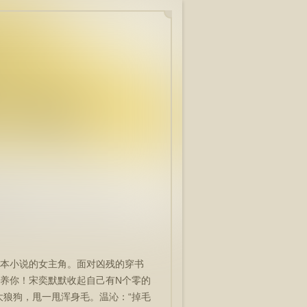
本小说的女主角。面对凶残的穿书
养你！宋奕默默收起自己有N个零的
大狼狗，甩一甩浑身毛。温沁：“掉毛