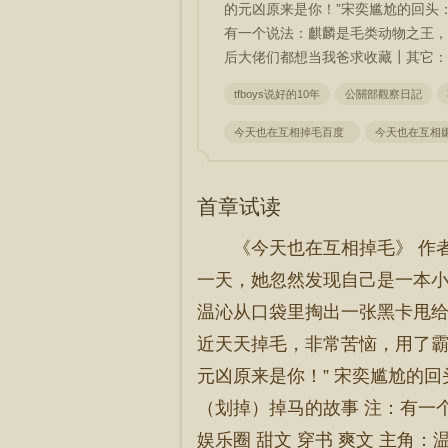
的元凶原来是你！”宋奕尴尬的回头
有一个说法：麒麟是毛类动物之王，
后大佬们都想当我爸求收藏┃其它：
tfboys说好的10年
公關部觀察日記
今天也在互相掉毛百度
今天也在互相
首章试读
《今天也在互相掉毛》 作
一天，她忽然发现自己是一本小
温沁从口袋里掏出一张黑卡甩给
近天天掉毛，非常苦恼，用了霸
元凶原来是你！” 宋奕尴尬的回
（划掉）掉马的故事 注：有一
娱乐圈 甜文 穿书 爽文 主角