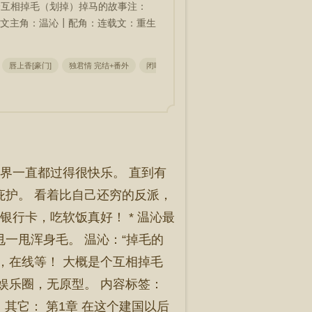
个互相掉毛（划掉）掉马的故事注：
文主角：温沁┃配角：连载文：重生
唇上香[豪门]
独君情 完结+番外
闭嘴,你这学婊 完结+番外
[韩剧同人] 之复色
世界一直都过得很快乐。 直到有
庇护。 看着比自己还穷的反派，
行卡，吃软饭真好！ * 温沁最
一甩浑身毛。 温沁：“掉毛的
急，在线等！ 大概是个互相掉毛
娱乐圈，无原型。 内容标签：
 其它： 第1章 在这个建国以后