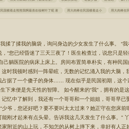
在民国横着走熊熊我啊最喜欢桉树叶了呢 著
用大肉棒在民国横着走小
用大肉棒在
我揉了揉我的脑袋，询问身边的少女发生了什么事。 “我在
说，“您已经昏迷了三天三夜了！医生检查过，说您只是
现自己躺医院的病床上床上。房间布置简单朴实，有种民
 这时我顿时感到一阵晕眩，无数的记忆涌入我的大脑，
我占据了一个傻子的身体…… 现在似乎是民国初期，这
生下来便是先天性的智障。 如今醒来的“我”，拥有的是
 记忆中了解到，我还有一个哥哥和一个姐姐，哥哥早已
“少爷，您还好吧？要不要叫太太过来？她正守在您床前呢
可能刚才起来有点头晕。告诉我这几天发生了什么事。” 
老家附近的山上玩，不知怎的从树上摔下来，幸好有人正