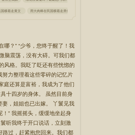
民国横着走黄文
用大肉棒在民国横着走类似
哪？” “少爷，您终于醒了！我
轻微脑震荡，没有大碍。可我们都
国的风格。我眨了眨还有些恍惚的
我努力整理着这些零碎的记忆片
个家庭还算是富裕，我成为了他们
这具十四岁的身体。 虽然目前身
娶妻，姐姐也已出嫁。 丫鬟见我
！” 我摇摇头，缓缓地坐起身
丫鬟听我终于开口说话，立刻激
好路过，赶紧抱您回来。我们都