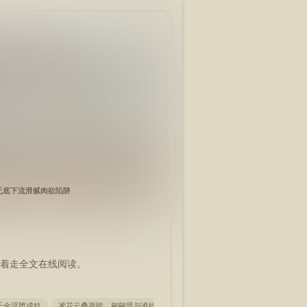
坠无底下流滑腻肉欲陷阱
着走全文在线阅读。
千金淫堕成奴
凇花云叠凝眸，翩翩思与谁约
他母（熟女的味道）
纸醉金迷