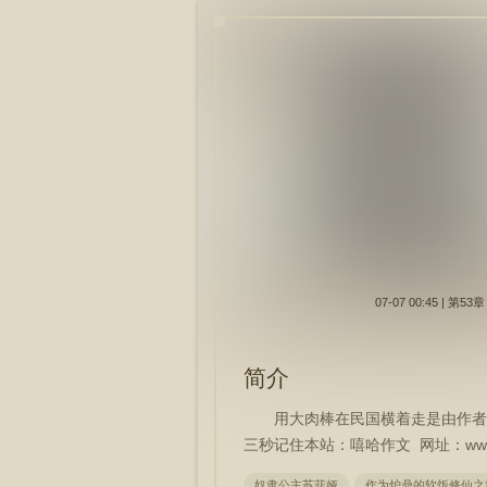
07-07 00:4
简介
用大肉棒在民国横着走是由作
三秒记住本站：嘻哈作文 网址：www.xi
奴隶公主苏菲娅
作为炉鼎的软饭修仙之