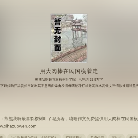
用大肉棒在民国横着走
熊熊我啊最喜欢桉树叶了呢
| 已完结 29.8万字
5 | 第53章 下贱奴狗狂舔贵妇玉足出其不意当面爆肏发情母猪配种打桩激荡淫水高傲女王情欲被煽终
者：熊熊我啊最喜欢桉树叶了呢所著，嘻哈作文免费提供用大肉棒在民国横
hazuowen.com
旅
当女明星成为性奴（金陵红楼）
软妹挨操记
老婆少霞
游仙记
豪门