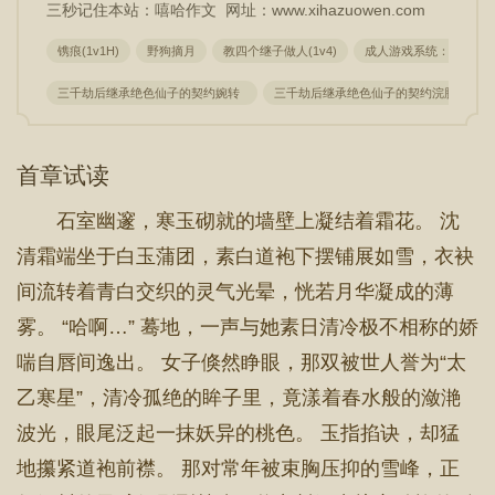
三秒记住本站：嘻哈作文 网址：www.xihazuowen.com
镌痕(1v1H)
野狗摘月
教四个继子做人(1v4)
成人游戏系统：娱乐圈男
三千劫后继承绝色仙子的契约婉转
三千劫后继承绝色仙子的契约浣肠
首章试读
石室幽邃，寒玉砌就的墙壁上凝结着霜花。 沈
清霜端坐于白玉蒲团，素白道袍下摆铺展如雪，衣袂
间流转着青白交织的灵气光晕，恍若月华凝成的薄
雾。 “哈啊…” 蓦地，一声与她素日清冷极不相称的娇
喘自唇间逸出。 女子倏然睁眼，那双被世人誉为“太
乙寒星”，清冷孤绝的眸子里，竟漾着春水般的潋滟
波光，眼尾泛起一抹妖异的桃色。 玉指掐诀，却猛
地攥紧道袍前襟。 那对常年被束胸压抑的雪峰，正