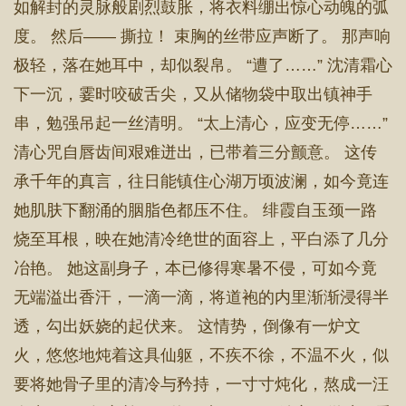
如解封的灵脉般剧烈鼓胀，将衣料绷出惊心动魄的弧
度。 然后—— 撕拉！ 束胸的丝带应声断了。 那声响
极轻，落在她耳中，却似裂帛。 “遭了……” 沈清霜心
下一沉，霎时咬破舌尖，又从储物袋中取出镇神手
串，勉强吊起一丝清明。 “太上清心，应变无停……”
清心咒自唇齿间艰难迸出，已带着三分颤意。 这传
承千年的真言，往日能镇住心湖万顷波澜，如今竟连
她肌肤下翻涌的胭脂色都压不住。 绯霞自玉颈一路
烧至耳根，映在她清冷绝世的面容上，平白添了几分
冶艳。 她这副身子，本已修得寒暑不侵，可如今竟
无端溢出香汗，一滴一滴，将道袍的内里渐渐浸得半
透，勾出妖娆的起伏来。 这情势，倒像有一炉文
火，悠悠地炖着这具仙躯，不疾不徐，不温不火，似
要将她骨子里的清冷与矜持，一寸寸炖化，熬成一汪