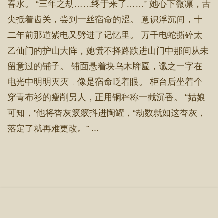
春水。 “三年之劫……终于来了……” 她心下微凛，舌
尖抵着齿关，尝到一丝宿命的涩。 意识浮沉间，十
二年前那道紫电又劈进了记忆里。 万千电蛇撕碎太
乙仙门的护山大阵，她慌不择路跌进山门中那间从未
留意过的铺子。 铺面悬着块乌木牌匾，谶之一字在
电光中明明灭灭，像是宿命眨着眼。 柜台后坐着个
穿青布衫的瘦削男人，正用铜秤称一截沉香。 “姑娘
可知，”他将香灰簌簌抖进陶罐，“劫数就如这香灰，
落定了就再难更改。” ...
首 页
章节目录
立即阅读
搜 索