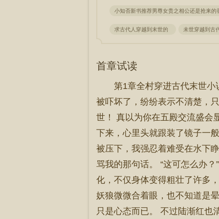
小知否新书推荐男尊女贵之相公还是抢来的
求古代人穿越到末世的
未世穿越到古
首章试读
第1章全村穿进古代末世小
被吓坏了，纷纷表示不清楚，只
世！ 真以为你在五殿交流盛会
下来，心里头就跟装了镜子一般
被压下，我强忍着难受在水下
骂我的那句话。 “这可怎么办
化，不仅身体变得粗壮了许多，
妖狼微微合着眼，也不知道是晕
只是心态而已。 不过陆渐红也