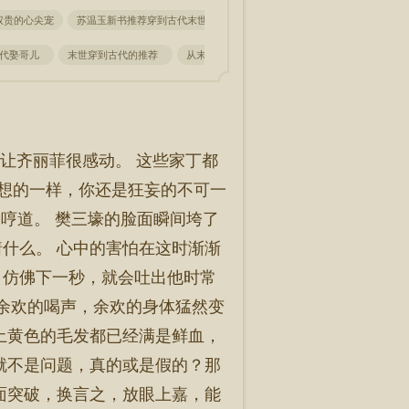
权贵的心尖宠
苏温玉新书推荐穿到古代末世前我给全村发异能
主角叫祝晴的小说
古代娶哥儿
末世穿到古代的推荐
从末世穿到古代后
穿越到末世前
穿越
让齐丽菲很感动。 这些家丁都
我想的一样，你还是狂妄的不可一
冷哼道。 樊三壕的脸面瞬间垮了
什么。 心中的害怕在这时渐渐
，仿佛下一秒，就会吐出他时常
着余欢的喝声，余欢的身体猛然变
土黄色的毛发都已经满是鲜血，
就不是问题，真的或是假的？那
面突破，换言之，放眼上嘉，能