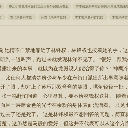
香
香江小警花继承豪门幼崽后番外完整免费版
乖乖盛放新书推荐保姆开局她成顶级
代
古代穿越到末世
从古代穿到末世的
求末世穿越到古代的
末世穿到
说 她情不自禁地靠近了林锋权，林锋权也按着她的手，这
听到一道叫声，跑过来就发现林洋不见了。 “很好，跟
显露出来的本事，就以为在龙殿没人能治得了你？” 神鹰
，比任何人都清楚房少与车少在东街口派出所出事意味着
睁开了眼，却对上了苏珏那双弯弯的笑眼，嘴角轻轻一扯
？” 张一鸣赶忙问道，心里盘算，要不给林锋权送礼。 随
而且一层暗金色的光华在余欢的身体表面流淌着。 只见
过去了还是死了。 这是林锋权最不想回答的问题，简直
清楚，这虽然是马骏的爱好，但这并不代表可以从这个方