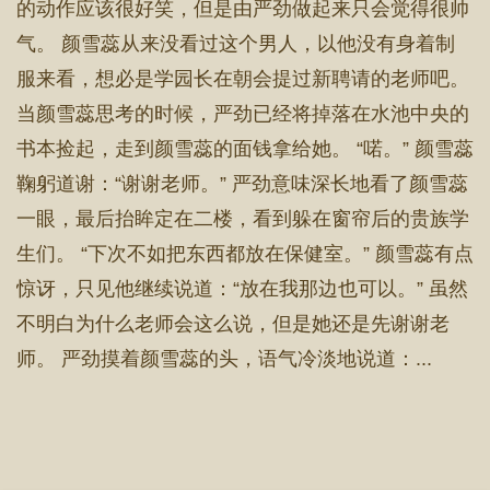
的动作应该很好笑，但是由严劲做起来只会觉得很帅
气。 颜雪蕊从来没看过这个男人，以他没有身着制
服来看，想必是学园长在朝会提过新聘请的老师吧。
当颜雪蕊思考的时候，严劲已经将掉落在水池中央的
书本捡起，走到颜雪蕊的面钱拿给她。 “喏。” 颜雪蕊
鞠躬道谢：“谢谢老师。” 严劲意味深长地看了颜雪蕊
一眼，最后抬眸定在二楼，看到躲在窗帘后的贵族学
生们。 “下次不如把东西都放在保健室。” 颜雪蕊有点
惊讶，只见他继续说道：“放在我那边也可以。” 虽然
不明白为什么老师会这么说，但是她还是先谢谢老
师。 严劲摸着颜雪蕊的头，语气冷淡地说道：...