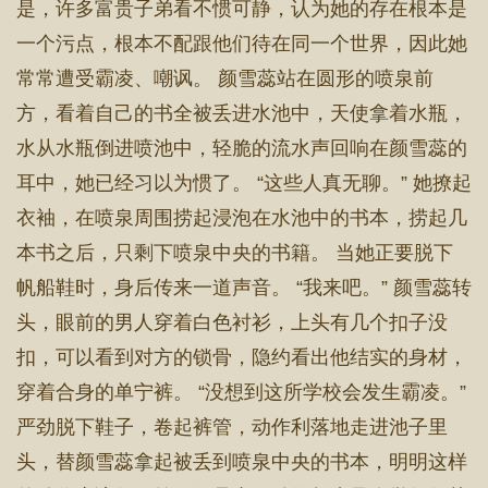
是，许多富贵子弟看不惯可静，认为她的存在根本是
一个污点，根本不配跟他们待在同一个世界，因此她
常常遭受霸凌、嘲讽。 颜雪蕊站在圆形的喷泉前
方，看着自己的书全被丢进水池中，天使拿着水瓶，
水从水瓶倒进喷池中，轻脆的流水声回响在颜雪蕊的
耳中，她已经习以为惯了。 “这些人真无聊。” 她撩起
衣袖，在喷泉周围捞起浸泡在水池中的书本，捞起几
本书之后，只剩下喷泉中央的书籍。 当她正要脱下
帆船鞋时，身后传来一道声音。 “我来吧。” 颜雪蕊转
头，眼前的男人穿着白色衬衫，上头有几个扣子没
扣，可以看到对方的锁骨，隐约看出他结实的身材，
穿着合身的单宁裤。 “没想到这所学校会发生霸凌。”
严劲脱下鞋子，卷起裤管，动作利落地走进池子里
头，替颜雪蕊拿起被丢到喷泉中央的书本，明明这样