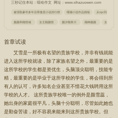
三秒记住本站：嘻哈作文 网址：www.xihazuowen.com
被强取豪夺多年后翠微居小说排行榜
嘎嘣小说作品残喘
从npc到五星卡
颜颜和顾惜城
女主顾颜惜
颜汐顾寒川
顾峥颜颜
女主颜汐
首章试读
艾雪是一所极有名望的贵族学校，并非有钱就能
进入这所学校就读，除了家族名望之外，最重要的是
这所学校的学生都是资优生，头脑顶尖聪明，技能专
精，最重要的是毕业于这所学校的学生，将会得到所
有人的认可，许多知名企业甚至不惜花大钱聘用这所
学校的人才。 这所贵族学校唯一的例外是颜雪蕊，
她出身的家庭很平凡，头脑十分聪明，尽管如此她也
是勤奋苦读，好不容易来能来到这所贵族学校。但