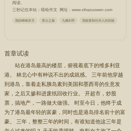
阅读。
三秒记住本站：嘻哈作文 网址：www.xihazuowen.com
我的峥嵘岁月
青云之巅
九幽剑帝
我能复制任何人的技能
林北
首章试读
站在港岛最高的楼层，俯视着底下的维多利亚
港。 林北心中有种说不出的成就感。 三年前他穿越
到港岛，靠着走私胰岛素到美国和墨西哥的生意发
家，之后又掺和进废纸回收行业。 开超市，炒股
票，搞地产，一路做大做强。 时至今日，他终于成
为了港岛最年轻的富豪，同时也是港岛排名前十的富
豪。 三年，整整三年的时间，有谁知道他这三年是