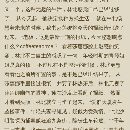
怎么过来的吗？ 天天吃香喝辣，电影女主泡了一个
又一个，这种无趣的生活，林北感觉自己已经过够
了。 从今天起，他决定换种方式生活。 就在林北畅
想着未来的时候，秘书莎莲娜将今天的报纸给他送了
过来。 “老板，这是最新一期的报纸，今天您想喝点
什么？coffeeteaorme？” 看着莎莲娜脸上魅惑的笑
容，林北不由自主的感叹了一句，年轻时期的青霞姐
姐是真的顶！ 不过现在不是整活的时候，林北更想
看看他之前所布置的事，是不是已经出结果了。 从
莎莲娜手里接过报纸，并要了杯热茶后，林北无视了
莎莲娜幽怨的眼神，瘫在沙发上看起了报纸。 然而
才看到头版，林北就立马坐了起来。 “爱群大厦发生
坠楼事件，年轻夫妻寻短见，疑似为爱殉情。” “尖沙
咀警探为捕毒贩狂追九条街，险丧生车轮底。” “千年