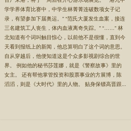
古尸来港，将于一周后在开心游乐场展览。” “港九中
学学界体育比赛中，中学生林菁菁连破数项女子记
录，有望参加下届奥运。” “范氏大厦发生血案，接连
三名建筑工人丧生，体内血液离奇失踪。” “……” 林
北知道有个词叫触目惊心，以前他不是很懂，直到今
天看到报纸上的新闻，他总算明白了这个词的意思。
自从穿越后，他便知道这是个众多影视剧综合的世
界。 例如他的秘书莎莲娜，就是《警察故事》里的
女主。 还有帮他掌管投资和股票事业的方展博，陈
滔滔，则是《大时代》里的人物。 贴身保镖高晋跟...
首 页
章节目录
立即阅读
搜 索