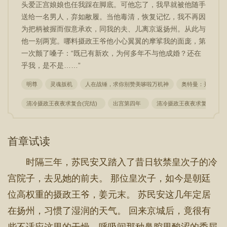
头爱正宫娘娘也任我踩在脚底。可他忘了，我早就被他随手
送给一名男人，弃如敝履。当他毒清，恢复记忆，我不再因
为把柄被握而假意承欢，同我的夫、儿离京返扬州。从此与
他一别两宽。哪料摄政王爷他小心翼翼的摩挲我的面庞，第
一次颤了嗓子：“既已有新欢，为何多年不与他成婚？还在
乎我，是不是……”
明尊
灵魂扳机
人在战锤，求你别赞美哆啦万机神
奥特曼：开门啊，
清冷摄政王夜夜求复合(完结)
出宫第四年
清冷摄政王夜夜求复合二
首章试读
时隔三年，苏民安又踏入了昔日软禁皇次子的冷
宫院子，去见她的前夫。 那位皇次子，如今是朝廷
位高权重的摄政王爷，姜元末。 苏民安这几年定居
在扬州，习惯了湿润的天气。 回来京城后，竟很有