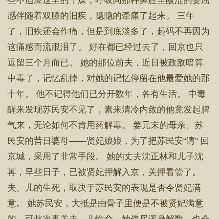
些不适应这里的干燥，呼吸间那种鼻腔里酸涩的委屈
感伴随着双膝的旧疾，隐隐的牵痛了起来。 三年
了，旧疾还会作痛，但是到底淡多了，起码不再因为
这痛感而流眼泪了。 好在都已经过去了，回京也只
逗留三个月而已。 她的那位前夫，近日被政敌暗算
中毒了，记忆乱掉，对她的记忆停留在他最爱她的那
十年。 他不记得他们已分开数年，各有生活。 中毒
醒来发现苏民安不见了，素来清冷内敛的他竟发起脾
气来，无论如何不肯用药解毒。 姜元末的母亲、苏
民安的昔日婆母——贤妃娘娘，为了把苏民安“请” 回
京城，采用了非常手段。 她的丈夫沈正林和儿子沈
苒，早些日子，已被贤妃押解入京，关押看管了。
夫、儿的生死，取决于苏民安的表现是否令贤妃满
意。 她苏民安，大抵是由骨子里便是不被贤妃满意