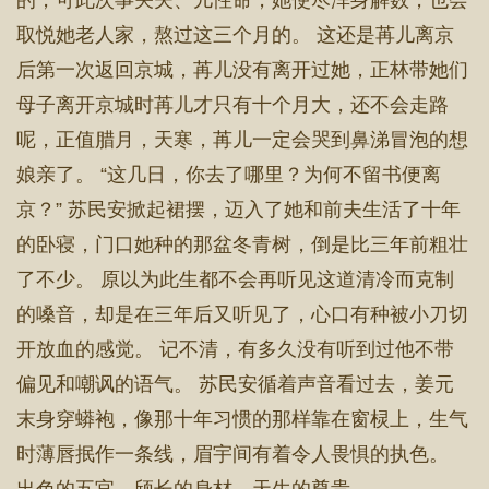
的，可此次事关夫、儿性命，她使尽浑身解数，也会
取悦她老人家，熬过这三个月的。 这还是苒儿离京
后第一次返回京城，苒儿没有离开过她，正林带她们
母子离开京城时苒儿才只有十个月大，还不会走路
呢，正值腊月，天寒，苒儿一定会哭到鼻涕冒泡的想
娘亲了。 “这几日，你去了哪里？为何不留书便离
京？” 苏民安掀起裙摆，迈入了她和前夫生活了十年
的卧寝，门口她种的那盆冬青树，倒是比三年前粗壮
了不少。 原以为此生都不会再听见这道清冷而克制
的嗓音，却是在三年后又听见了，心口有种被小刀切
开放血的感觉。 记不清，有多久没有听到过他不带
偏见和嘲讽的语气。 苏民安循着声音看过去，姜元
末身穿蟒袍，像那十年习惯的那样靠在窗棂上，生气
时薄唇抿作一条线，眉宇间有着令人畏惧的执色。