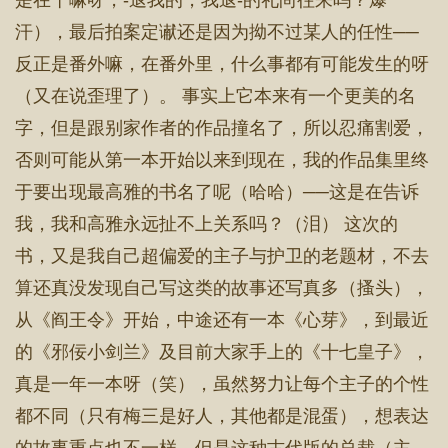
是在干嘛呀，-退我的，我退-的礼尚往来吗？爆
汗），最后拍案定谳还是因为拗不过某人的任性──
反正是番外嘛，在番外里，什么事都有可能发生的呀
（又在说歪理了）。 事实上它本来有一个更美的名
字，但是跟别家作者的作品撞名了，所以忍痛割爱，
否则可能从第一本开始以来到现在，我的作品集里终
于要出现最高雅的书名了呢（哈哈）──这是在告诉
我，我和高雅永远扯不上关系吗？（泪） 这次的
书，又是我自己超偏爱的主子与护卫的老题材，不去
算还真没发现自己写这类的故事还写真多（搔头），
从《阎王令》开始，中途还有一本《心芽》，到最近
的《邪佞小剑兰》及目前大家手上的《十七皇子》，
真是一年一本呀（笑），虽然努力让每个主子的个性
都不同（只有梅三是好人，其他都是混蛋），想表达