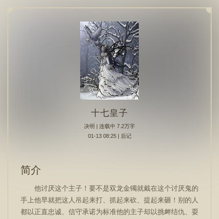
十七皇子
决明
| 连载中 7.2万字
01-13 08:25 | 后记
简介
他讨厌这个主子！要不是双龙金镯就戴在这个讨厌鬼的
手上他早就把这人吊起来打、抓起来砍、提起来砸！别的人
都以正直忠诚、信守承诺为标准他的主子却以挑衅结仇、耍