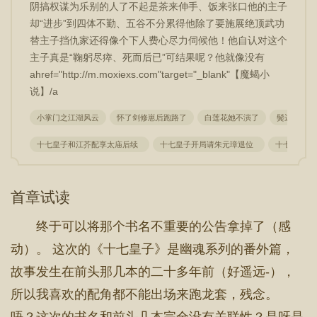
阴搞权谋为乐别的人了不起是茶来伸手、饭来张口他的主子
却“进步”到四体不勤、五谷不分累得他除了要施展绝顶武功
替主子挡仇家还得像个下人费心尽力伺候他！他自认对这个
主子真是“鞠躬尽瘁、死而后已”可结果呢？他就像没有
ahref="http://m.moxiexs.com"target="_blank"【魔蝎小
说】/a
小掌门之江湖风云
怀了剑修崽后跑路了
白莲花她不演了
鬓边娇贵
十七皇子和江芥配享太庙后续
十七皇子开局请朱元璋退位
十七皇子by
首章试读
终于可以将那个书名不重要的公告拿掉了（感
动）。 这次的《十七皇子》是幽魂系列的番外篇，
故事发生在前头那几本的二十多年前（好遥远-），
所以我喜欢的配角都不能出场来跑龙套，残念。