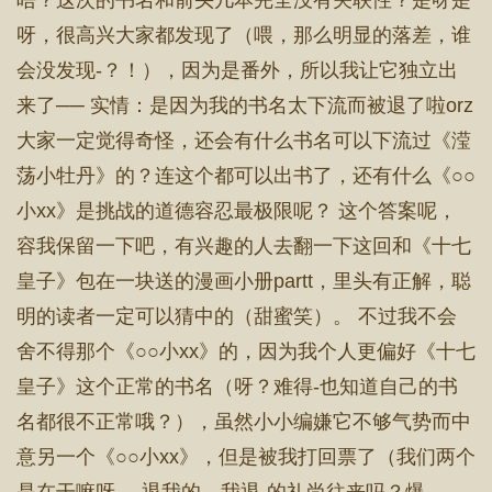
唔？这次的书名和前头几本完全没有关联性？是呀是
呀，很高兴大家都发现了（喂，那么明显的落差，谁
会没发现-？！），因为是番外，所以我让它独立出
来了── 实情：是因为我的书名太下流而被退了啦orz
大家一定觉得奇怪，还会有什么书名可以下流过《滢
荡小牡丹》的？连这个都可以出书了，还有什么《○○
小xx》是挑战的道德容忍最极限呢？ 这个答案呢，
容我保留一下吧，有兴趣的人去翻一下这回和《十七
皇子》包在一块送的漫画小册partt，里头有正解，聪
明的读者一定可以猜中的（甜蜜笑）。 不过我不会
舍不得那个《○○小xx》的，因为我个人更偏好《十七
皇子》这个正常的书名（呀？难得-也知道自己的书
名都很不正常哦？），虽然小小编嫌它不够气势而中
意另一个《○○小xx》，但是被我打回票了（我们两个