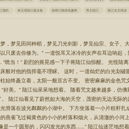
江酒的
林玉瑶陆江庭全集
陆锋江哓燕笔趣阁
男主陆江
陆江全文阅读
梦，梦见田间种稻，梦见刀光剑影，梦见仙宗、女子、大
以只废去你修为。” 一道悦耳又冰冷的女声在耳边响起
 “咣当！” 剧烈的摇晃感一下子将陆江仙惊醒。 光怪
床般对他的指挥毫不理睬。 这时，一道灿烂的白光划破
柱始终矗立着，太阳一般亘古不变。 密密麻麻的金色咒
 “好美。” 陆江仙呆呆地想着。 随着咒文越来越多，仿
了。 陆江仙看见了蔚然如大海的天空，茂密的无边无际
光滑落在波光粼粼的小湖中。 下方坐落着一小片秸秆扎
的燕雀飞过褐黄色的小小的村落和烟火，从清澈的小河上
像是一个圆形的，闪闪发光的东西......” 陆江仙迷茫地