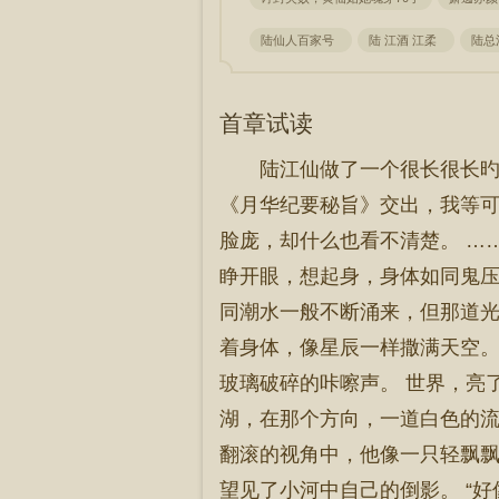
陆仙人百家号
陆 江酒 江柔
陆总
首章试读
陆江仙做了一个很长很长旳
《月华纪要秘旨》交出，我等可
脸庞，却什么也看不清楚。 ……
睁开眼，想起身，身体如同鬼压
同潮水一般不断涌来，但那道光
着身体，像星辰一样撒满天空。
玻璃破碎的咔嚓声。 世界，亮
湖，在那个方向，一道白色的流
翻滚的视角中，他像一只轻飘飘
望见了小河中自己的倒影。 “好