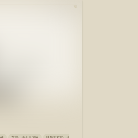
嘴硬
苏晓小说全集阅读
叶楚姜君瑶小说全集阅读
姜望赤心巡天大结局+(番外)