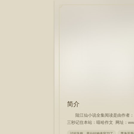
简介
陆江仙小说全集阅读是由作者：
三秒记住本站：嘻哈作文 网址：www.xi
讨封失败，黄仙姑她魂穿70了
萧逸苏颜