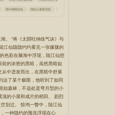
陆今朝陆仙仙
陆仙人最新消息
陆江是哪部里的人物
陆江写的
陆
湖。 “将《太阴吐纳练气诀》与
，陆江仙隐隐约约看见一张朦胧的
陆离的色彩在脑海中浮现，陆江仙想
眼前的浓密的黑暗，虽然黑暗如
文从中迸发而出，在黑暗中舒展
佛到达了某个极限，他听到了如同
的原始森林，不远处是弯月型的小
成顶的小屋和成片的稻田。 剧烈
空划过。 惊鸿一瞥中，陆江仙
想着，一种隐约的预兆浮现在心