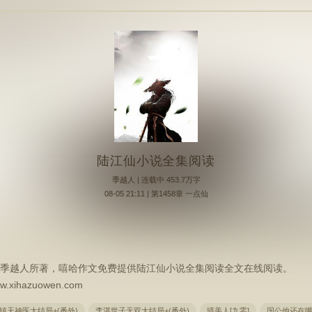
陆江仙小说全集阅读
季越人
| 连载中 453.7万字
08-05 21:11 | 第1458章 一点仙
季越人所著，嘻哈作文免费提供陆江仙小说全集阅读全文在线阅读。
hazuowen.com
镇天神医大结局+(番外)
李湛世子无双大结局+(番外)
骄美人[九零]
国公他还在