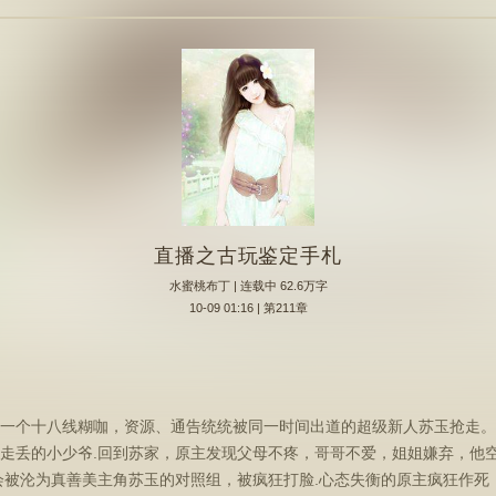
直播之古玩鉴定手札
水蜜桃布丁
| 连载中 62.6万字
10-09 01:16 | 第211章
一个十八线糊咖，资源、通告统统被同一时间出道的超级新人苏玉抢走。
走丢的小少爷.回到苏家，原主发现父母不疼，哥哥不爱，姐姐嫌弃，他
会被沦为真善美主角苏玉的对照组，被疯狂打脸.心态失衡的原主疯狂作死