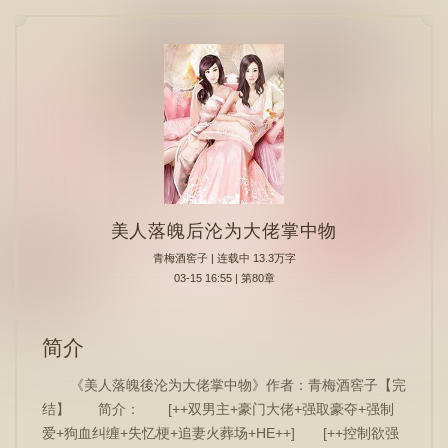
美人落魄后沦为大佬掌中物
青梅酒窖子
| 连载中 13.3万字
03-15 16:55 | 第80章
简介
《美人落魄後沦为大佬掌中物》作者：青梅酒窖子【完
结】 简介： [++双男主+豪门大佬+强取豪夺+强制
爱+狗血纠缠+失忆梗+追妻火葬场+HE++] [++控制欲强