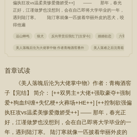
偏执狂攻vs温柔美惨爱撒娇受++] —— 那年，春光
正好，江谨做梦也没想到，会在自己即将大学毕业的一年，
遇到陆汀寒。 陆汀寒就像一匹披着华丽外皮的恶犬，咬
得他遍
远山蝉鸣
狼犬
反向带货后我红了[古穿今]
婚婚欲恋
六零姑奶奶
美人落魄后沦为大佬掌中物 作者青梅酒窖番外
美人落难之后沈青葙
落
首章试读
《美人落魄后沦为大佬掌中物》作者：青梅酒窖
子【完结】 简介： [++双男主+大佬+强取豪夺+强制
爱+狗血纠缠+失忆梗+火葬场+HE++] [++控制欲强偏
执狂攻vs温柔美惨爱撒娇受++] —— 那年，春光正
好，江谨做梦也没想到，会在自己即将大学毕业的一
年，遇到陆汀寒。 陆汀寒就像一匹披着华丽外皮的