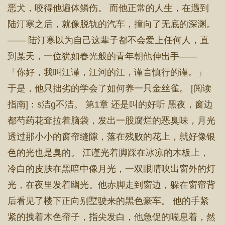
恶犬，咬得他遍体鳞伤。 而他正常的人生，在遇到
陆汀寒之后，就像脱轨的汽车，撞向了无底的深渊。
—— 陆汀寒以为自己这辈子都不会爱上任何人，直
到某天，一位犹如春光般的青年朝他伸出手——
「你好，我叫江谨，江河的江，谨言慎行的谨。」
于是，他只拙劣的学会了如何养一只金丝雀。 [阅读
指南]：s洁g不洁。 第1章 还是叫的好听 黑夜，窗边
都芍药花耷拉着脑袋，发出一股腐烂的恶臭味，月光
透过那小小的窗帘缝隙，落在残败的花上，就好像银
色的光也是臭的。 江谨光着脚踩在冰凉的木板上，
冷白的皮肤在黑暗中像月光，一双眼睛映出窗外的灯
光，在夜里发着幽光。他赤脚走到窗边，躲在窗帘背
后看见了楼下正向别墅驶来的黑色豪车。 他的手紧
紧的拽着木色帘子，指尖发白，他急促的喘息着，然