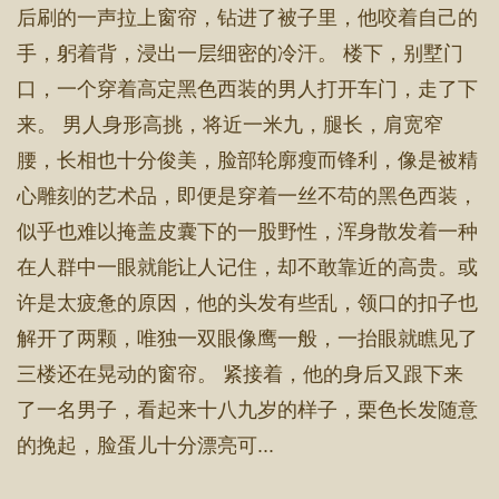
后刷的一声拉上窗帘，钻进了被子里，他咬着自己的
手，躬着背，浸出一层细密的冷汗。 楼下，别墅门
口，一个穿着高定黑色西装的男人打开车门，走了下
来。 男人身形高挑，将近一米九，腿长，肩宽窄
腰，长相也十分俊美，脸部轮廓瘦而锋利，像是被精
心雕刻的艺术品，即便是穿着一丝不苟的黑色西装，
似乎也难以掩盖皮囊下的一股野性，浑身散发着一种
在人群中一眼就能让人记住，却不敢靠近的高贵。或
许是太疲惫的原因，他的头发有些乱，领口的扣子也
解开了两颗，唯独一双眼像鹰一般，一抬眼就瞧见了
三楼还在晃动的窗帘。 紧接着，他的身后又跟下来
了一名男子，看起来十八九岁的样子，栗色长发随意
的挽起，脸蛋儿十分漂亮可...